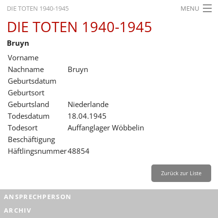
DIE TOTEN 1940-1945
MENU
DIE TOTEN 1940-1945
STARTSEITE
Bruyn
AKTUELLES
Vorname
AUSSTELLUNGEN
Nachname
Bruyn
Geburtsdatum
GESCHICHTE
Geburtsort
Geburtsland
Niederlande
BILDUNG
Todesdatum
18.04.1945
FORSCHUNG
Todesort
Auffanglager Wöbbelin
Beschäftigung
SERVICE
Häftlingsnummer
48854
Zurück
Deutsch
Gebärdensprache
Leichte Sprache
Zurück zur Liste
Deutsch
ANSPRECHPERSON
Deutsch
ARCHIV