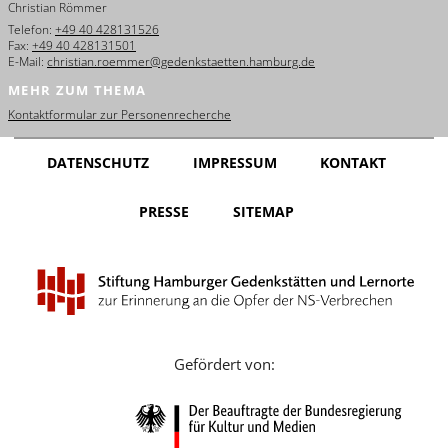
Christian Römmer
English
Telefon:
+49 40 428131526
Fax:
+49 40 428131501
Français
E-Mail:
christian.roemmer@gedenkstaetten.hamburg.de
MEHR ZUM THEMA
Dansk
Kontaktformular zur Personenrecherche
Español
DATENSCHUTZ
IMPRESSUM
KONTAKT
Italiano
PRESSE
SITEMAP
Nederlands
Polski
Português
Türkçe
Gefördert von:
Yкраїнський
Русский