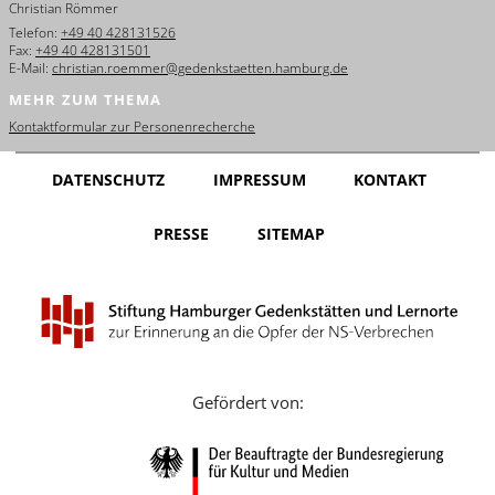
Christian Römmer
English
Telefon:
+49 40 428131526
Fax:
+49 40 428131501
Français
E-Mail:
christian.roemmer@gedenkstaetten.hamburg.de
MEHR ZUM THEMA
Dansk
Kontaktformular zur Personenrecherche
Español
DATENSCHUTZ
IMPRESSUM
KONTAKT
Italiano
PRESSE
SITEMAP
Nederlands
Polski
Português
Türkçe
Gefördert von:
Yкраїнський
Русский