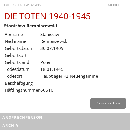
DIE TOTEN 1940-1945
MENU
DIE TOTEN 1940-1945
STARTSEITE
Stanisław Rembiszewski
AKTUELLES
Vorname
Stanisław
AUSSTELLUNGEN
Nachname
Rembiszewski
Geburtsdatum
30.07.1909
GESCHICHTE
Geburtsort
Geburtsland
Polen
BILDUNG
Todesdatum
18.01.1945
FORSCHUNG
Todesort
Hauptlager KZ Neuengamme
Beschäftigung
SERVICE
Häftlingsnummer
60516
Zurück
Deutsch
Gebärdensprache
Leichte Sprache
Zurück zur Liste
Deutsch
ANSPRECHPERSON
Deutsch
ARCHIV