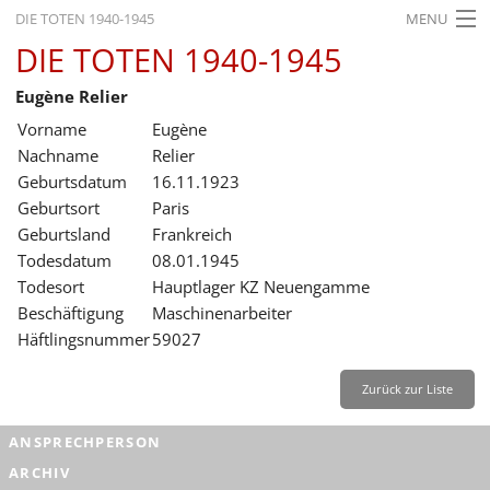
DIE TOTEN 1940-1945
MENU
DIE TOTEN 1940-1945
STARTSEITE
Eugène Relier
AKTUELLES
Vorname
Eugène
AUSSTELLUNGEN
Nachname
Relier
Geburtsdatum
16.11.1923
GESCHICHTE
Geburtsort
Paris
Geburtsland
Frankreich
BILDUNG
Todesdatum
08.01.1945
FORSCHUNG
Todesort
Hauptlager KZ Neuengamme
Beschäftigung
Maschinenarbeiter
SERVICE
Häftlingsnummer
59027
Zurück
Deutsch
Gebärdensprache
Leichte Sprache
Zurück zur Liste
Deutsch
ANSPRECHPERSON
Deutsch
ARCHIV