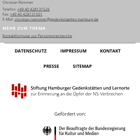
Christian Römmer
English
Telefon:
+49 40 428131526
Fax:
+49 40 428131501
Français
E-Mail:
christian.roemmer@gedenkstaetten.hamburg.de
MEHR ZUM THEMA
Dansk
Kontaktformular zur Personenrecherche
Español
DATENSCHUTZ
IMPRESSUM
KONTAKT
Italiano
PRESSE
SITEMAP
Nederlands
Polski
Português
Türkçe
Gefördert von:
Yкраїнський
Русский