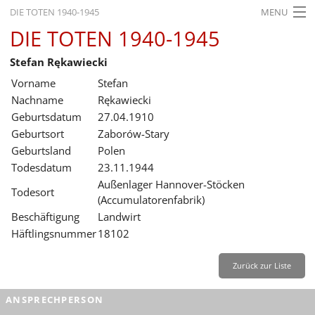
DIE TOTEN 1940-1945
MENU
DIE TOTEN 1940-1945
STARTSEITE
Stefan Rękawiecki
AKTUELLES
Vorname
Stefan
AUSSTELLUNGEN
Nachname
Rękawiecki
Geburtsdatum
27.04.1910
GESCHICHTE
Geburtsort
Zaborów-Stary
Geburtsland
Polen
BILDUNG
Todesdatum
23.11.1944
FORSCHUNG
Außenlager Hannover-Stöcken
Todesort
(Accumulatorenfabrik)
SERVICE
Beschäftigung
Landwirt
Häftlingsnummer
18102
Zurück
Deutsch
Gebärdensprache
Leichte Sprache
Deutsch
Zurück zur Liste
Deutsch
ANSPRECHPERSON