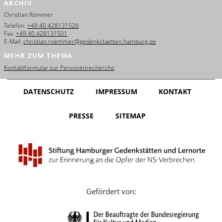
ARCHIV
English
Christian Römmer
Français
Telefon:
+49 40 428131526
Fax:
+49 40 428131501
E-Mail:
christian.roemmer@gedenkstaetten.hamburg.de
Dansk
MEHR ZUM THEMA
Español
Kontaktformular zur Personenrecherche
Italiano
DATENSCHUTZ
IMPRESSUM
KONTAKT
Nederlands
PRESSE
SITEMAP
Polski
Português
Türkçe
Yкраїнський
Gefördert von:
Русский