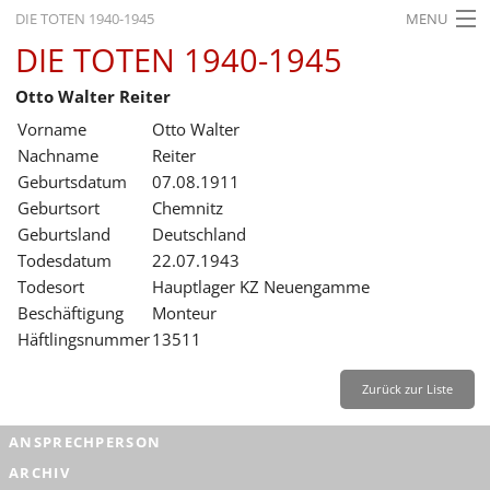
DIE TOTEN 1940-1945
MENU
DIE TOTEN 1940-1945
STARTSEITE
Otto Walter Reiter
AKTUELLES
Vorname
Otto Walter
AUSSTELLUNGEN
Nachname
Reiter
Geburtsdatum
07.08.1911
GESCHICHTE
Geburtsort
Chemnitz
Geburtsland
Deutschland
BILDUNG
Todesdatum
22.07.1943
FORSCHUNG
Todesort
Hauptlager KZ Neuengamme
Beschäftigung
Monteur
SERVICE
Häftlingsnummer
13511
Zurück
Deutsch
Gebärdensprache
Leichte Sprache
Zurück zur Liste
Deutsch
ANSPRECHPERSON
Deutsch
ARCHIV