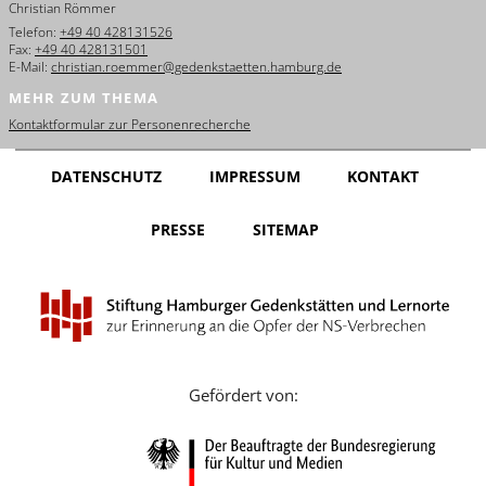
Christian Römmer
English
Telefon:
+49 40 428131526
Fax:
+49 40 428131501
Français
E-Mail:
christian.roemmer@gedenkstaetten.hamburg.de
MEHR ZUM THEMA
Dansk
Kontaktformular zur Personenrecherche
Español
DATENSCHUTZ
IMPRESSUM
KONTAKT
Italiano
PRESSE
SITEMAP
Nederlands
Polski
Português
Türkçe
Gefördert von:
Yкраїнський
Русский