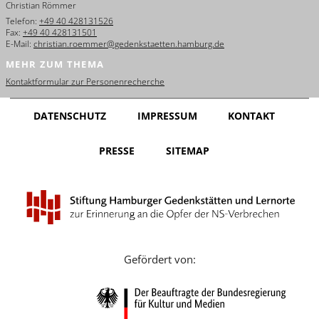
Christian Römmer
English
Telefon:
+49 40 428131526
Fax:
+49 40 428131501
Français
E-Mail:
christian.roemmer@gedenkstaetten.hamburg.de
MEHR ZUM THEMA
Dansk
Kontaktformular zur Personenrecherche
Español
DATENSCHUTZ
IMPRESSUM
KONTAKT
Italiano
PRESSE
SITEMAP
Nederlands
Polski
Português
Türkçe
Gefördert von:
Yкраїнський
Русский