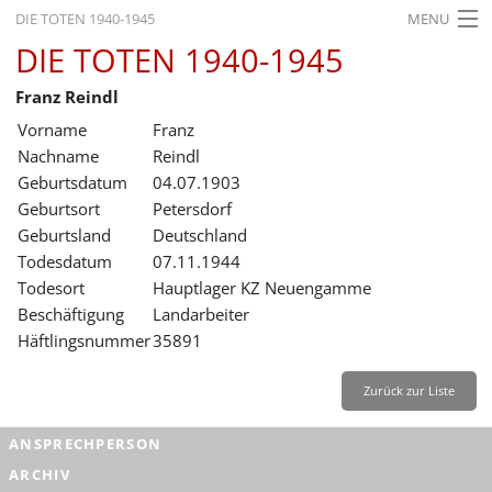
DIE TOTEN 1940-1945
MENU
DIE TOTEN 1940-1945
STARTSEITE
Franz Reindl
AKTUELLES
Vorname
Franz
AUSSTELLUNGEN
Nachname
Reindl
Geburtsdatum
04.07.1903
GESCHICHTE
Geburtsort
Petersdorf
Geburtsland
Deutschland
BILDUNG
Todesdatum
07.11.1944
FORSCHUNG
Todesort
Hauptlager KZ Neuengamme
Beschäftigung
Landarbeiter
SERVICE
Häftlingsnummer
35891
Zurück
Deutsch
Gebärdensprache
Leichte Sprache
Zurück zur Liste
Deutsch
ANSPRECHPERSON
Deutsch
ARCHIV