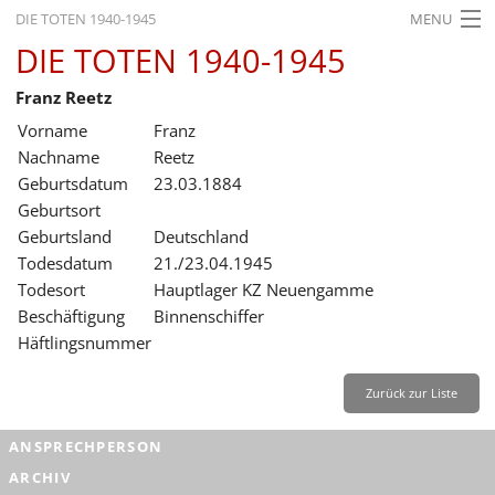
DIE TOTEN 1940-1945
MENU
DIE TOTEN 1940-1945
STARTSEITE
Franz Reetz
AKTUELLES
Vorname
Franz
AUSSTELLUNGEN
Nachname
Reetz
Geburtsdatum
23.03.1884
GESCHICHTE
Geburtsort
Geburtsland
Deutschland
BILDUNG
Todesdatum
21./23.04.1945
FORSCHUNG
Todesort
Hauptlager KZ Neuengamme
Beschäftigung
Binnenschiffer
SERVICE
Häftlingsnummer
Zurück
Deutsch
Gebärdensprache
Leichte Sprache
Zurück zur Liste
Deutsch
ANSPRECHPERSON
Deutsch
ARCHIV