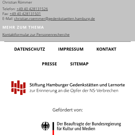
Christian Römmer
English
Telefon:
+49 40 428131526
Fax:
+49 40 428131501
Français
E-Mail:
christian.roemmer@gedenkstaetten.hamburg.de
MEHR ZUM THEMA
Dansk
Kontaktformular zur Personenrecherche
Español
DATENSCHUTZ
IMPRESSUM
KONTAKT
Italiano
PRESSE
SITEMAP
Nederlands
Polski
Português
Türkçe
Gefördert von:
Yкраїнський
Русский