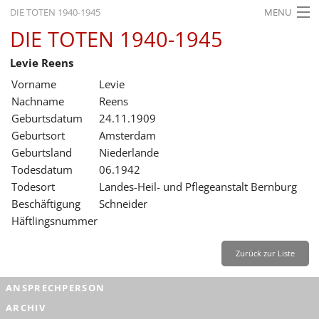
DIE TOTEN 1940-1945
MENU
DIE TOTEN 1940-1945
STARTSEITE
Levie Reens
AKTUELLES
Vorname
Levie
AUSSTELLUNGEN
Nachname
Reens
Geburtsdatum
24.11.1909
GESCHICHTE
Geburtsort
Amsterdam
Geburtsland
Niederlande
BILDUNG
Todesdatum
06.1942
FORSCHUNG
Todesort
Landes-Heil- und Pflegeanstalt Bernburg
Beschäftigung
Schneider
SERVICE
Häftlingsnummer
Zurück
Deutsch
Gebärdensprache
Leichte Sprache
Zurück zur Liste
Deutsch
ANSPRECHPERSON
Deutsch
ARCHIV