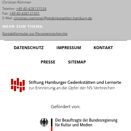
Christian Römmer
English
Telefon:
+49 40 428131526
Fax:
+49 40 428131501
Français
E-Mail:
christian.roemmer@gedenkstaetten.hamburg.de
MEHR ZUM THEMA
Dansk
Kontaktformular zur Personenrecherche
Español
DATENSCHUTZ
IMPRESSUM
KONTAKT
Italiano
PRESSE
SITEMAP
Nederlands
Polski
Português
Türkçe
Gefördert von:
Yкраїнський
Русский