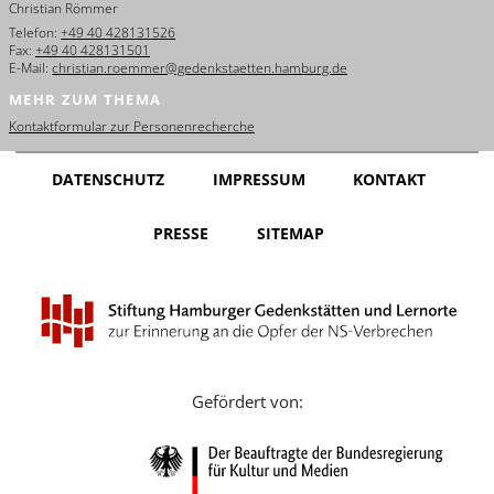
Christian Römmer
English
Telefon:
+49 40 428131526
Fax:
+49 40 428131501
Français
E-Mail:
christian.roemmer@gedenkstaetten.hamburg.de
MEHR ZUM THEMA
Dansk
Kontaktformular zur Personenrecherche
Español
DATENSCHUTZ
IMPRESSUM
KONTAKT
Italiano
PRESSE
SITEMAP
Nederlands
Polski
Português
Türkçe
Gefördert von:
Yкраїнський
Русский