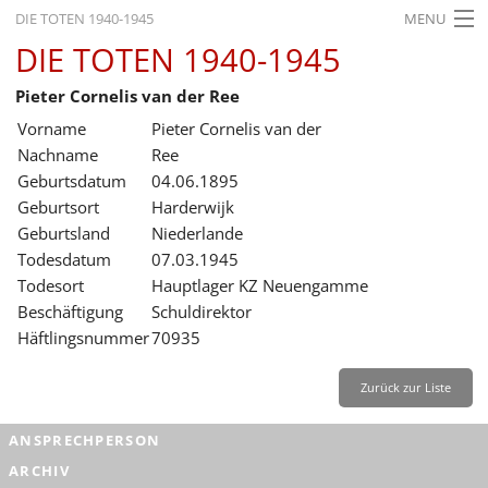
DIE TOTEN 1940-1945
MENU
DIE TOTEN 1940-1945
STARTSEITE
Pieter Cornelis van der Ree
AKTUELLES
Vorname
Pieter Cornelis van der
AUSSTELLUNGEN
Nachname
Ree
Geburtsdatum
04.06.1895
GESCHICHTE
Geburtsort
Harderwijk
Geburtsland
Niederlande
BILDUNG
Todesdatum
07.03.1945
FORSCHUNG
Todesort
Hauptlager KZ Neuengamme
Beschäftigung
Schuldirektor
SERVICE
Häftlingsnummer
70935
Zurück
Deutsch
Gebärdensprache
Leichte Sprache
Zurück zur Liste
Deutsch
ANSPRECHPERSON
Deutsch
ARCHIV