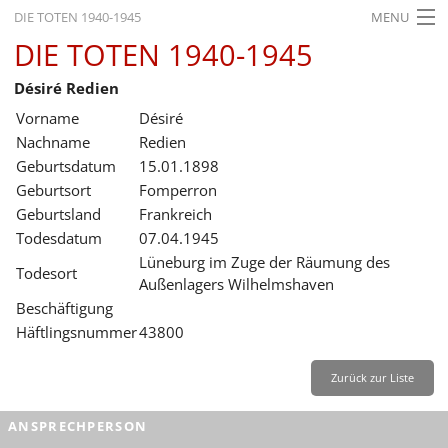
DIE TOTEN 1940-1945
MENU
DIE TOTEN 1940-1945
STARTSEITE
Désiré Redien
AKTUELLES
Vorname
Désiré
AUSSTELLUNGEN
Nachname
Redien
Geburtsdatum
15.01.1898
GESCHICHTE
Geburtsort
Fomperron
Geburtsland
Frankreich
BILDUNG
Todesdatum
07.04.1945
FORSCHUNG
Lüneburg im Zuge der Räumung des
Todesort
Außenlagers Wilhelmshaven
SERVICE
Beschäftigung
Häftlingsnummer
43800
Zurück
Deutsch
Gebärdensprache
Leichte Sprache
Deutsch
Zurück zur Liste
Deutsch
ANSPRECHPERSON