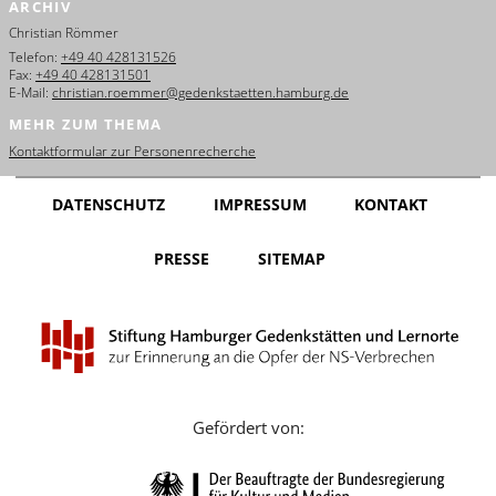
ARCHIV
English
Christian Römmer
Français
Telefon:
+49 40 428131526
Fax:
+49 40 428131501
E-Mail:
christian.roemmer@gedenkstaetten.hamburg.de
Dansk
MEHR ZUM THEMA
Español
Kontaktformular zur Personenrecherche
Italiano
DATENSCHUTZ
IMPRESSUM
KONTAKT
Nederlands
PRESSE
SITEMAP
Polski
Português
Türkçe
Yкраїнський
Gefördert von:
Русский