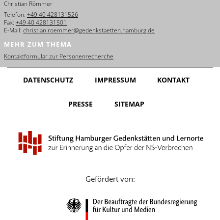
Christian Römmer
English
Telefon:
+49 40 428131526
Fax:
+49 40 428131501
Français
E-Mail:
christian.roemmer@gedenkstaetten.hamburg.de
MEHR ZUM THEMA
Dansk
Kontaktformular zur Personenrecherche
Español
DATENSCHUTZ
IMPRESSUM
KONTAKT
Italiano
PRESSE
SITEMAP
Nederlands
Polski
Português
Türkçe
Gefördert von:
Yкраїнський
Русский