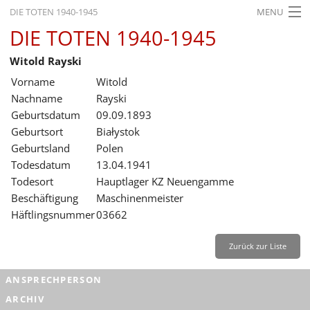
DIE TOTEN 1940-1945
MENU
DIE TOTEN 1940-1945
STARTSEITE
Witold Rayski
AKTUELLES
Vorname
Witold
AUSSTELLUNGEN
Nachname
Rayski
Geburtsdatum
09.09.1893
GESCHICHTE
Geburtsort
Białystok
Geburtsland
Polen
BILDUNG
Todesdatum
13.04.1941
FORSCHUNG
Todesort
Hauptlager KZ Neuengamme
Beschäftigung
Maschinenmeister
SERVICE
Häftlingsnummer
03662
Zurück
Deutsch
Gebärdensprache
Leichte Sprache
Zurück zur Liste
Deutsch
ANSPRECHPERSON
Deutsch
ARCHIV