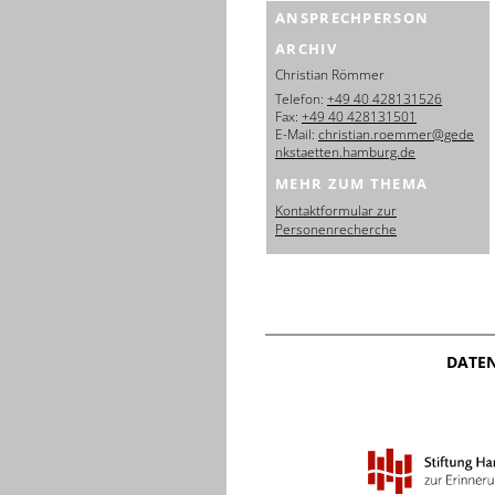
ANSPRECHPERSON
ARCHIV
Christian Römmer
Telefon:
+49 40 428131526
Fax:
+49 40 428131501
E-Mail:
christian.roemmer@gede
nkstaetten.hamburg.de
MEHR ZUM THEMA
Kontaktformular zur
Personenrecherche
DATE