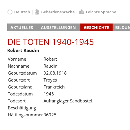
Deutsch
Gebärdensprache
Leichte Sprache
Deutsch
AKTUELLES
AUSSTELLUNGEN
GESCHICHTE
BILDU
English
Nachrichten
Hauptausstellung
Konzentrationslager
Führungen / Projek
Der An
Schüle
Français
DIE TOTEN 1940-1945
Veranstaltungskalender
Lager-SS
Wachturm
Nachkriegsnutzung
Projekttage
Berufsgruppenorie
Sterbe
Berufs
Dansk
Robert Raudin
Klinkerwerk
Gedenkstätte
Längere Projekte
Kooperationen
Führungen
Die Hä
Erwac
Español
Vorname
Robert
ehem. Walther-Werke
Zeittafel
Schulkooperatione
Studientage
Arbeit
Inklus
Italiano
Nachname
Raudin
Gefängnismauer
KZ-Außenlager
Vor- und Nachbere
Alltag
Außenl
Fortbi
Nederlands
Geburtsdatum
02.08.1918
Haus des Gedenkens
Gedenkstätten in Ham
Digitale Angebote
Lager-
Begeg
Polski
Geburtsort
Troyes
Sonderausstellungen
Totenbuch
Das E
Die To
Português
Geburtsland
Frankreich
Wanderausstellungen
Türkçe
Todesdatum
1945
Yкраїнський
Todesort
Auffanglager Sandbostel
Beschäftigung
Русский
Häftlingsnummer
36925
עברית
العربية