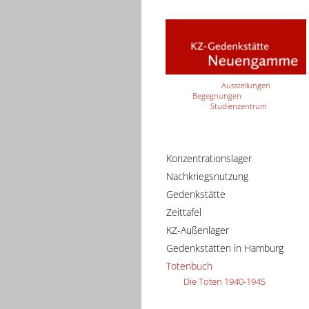
Ausstellungen
Begegnungen
Studienzentrum
Konzentrationslager
Nachkriegsnutzung
Gedenkstätte
Zeittafel
KZ-Außenlager
Gedenkstätten in Hamburg
Totenbuch
Die Toten 1940-1945