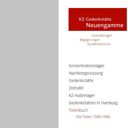
Ausstellungen
Begegnungen
Studienzentrum
Konzentrationslager
Nachkriegsnutzung
Gedenkstätte
Zeittafel
KZ-Außenlager
Gedenkstätten in Hamburg
Totenbuch
Die Toten 1940-1945