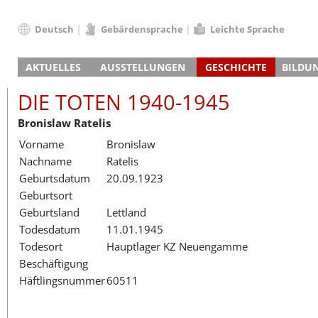
Deutsch
Gebärdensprache
Leichte Sprache
Deutsch
AKTUELLES
AUSSTELLUNGEN
GESCHICHTE
BILDU
English
Nachrichten
Hauptausstellung
Konzentrationslager
Führungen / Projek
Der An
Schüle
Français
DIE TOTEN 1940-1945
Veranstaltungskalender
Lager-SS
Wachturm
Nachkriegsnutzung
Projekttage
Berufsgruppenorie
Sterbe
Berufs
Dansk
Bronislaw Ratelis
Klinkerwerk
Gedenkstätte
Längere Projekte
Kooperationen
Führungen
Die Hä
Erwac
Español
Vorname
Bronislaw
ehem. Walther-Werke
Zeittafel
Schulkooperatione
Studientage
Arbeit
Inklus
Italiano
Nachname
Ratelis
Gefängnismauer
KZ-Außenlager
Vor- und Nachbere
Alltag
Außenl
Fortbi
Nederlands
Geburtsdatum
20.09.1923
Haus des Gedenkens
Gedenkstätten in Ham
Digitale Angebote
Lager-
Begeg
Polski
Geburtsort
Sonderausstellungen
Totenbuch
Das E
Die To
Português
Geburtsland
Lettland
Wanderausstellungen
Türkçe
Todesdatum
11.01.1945
Yкраїнський
Todesort
Hauptlager KZ Neuengamme
Beschäftigung
Русский
Häftlingsnummer
60511
עברית
العربية