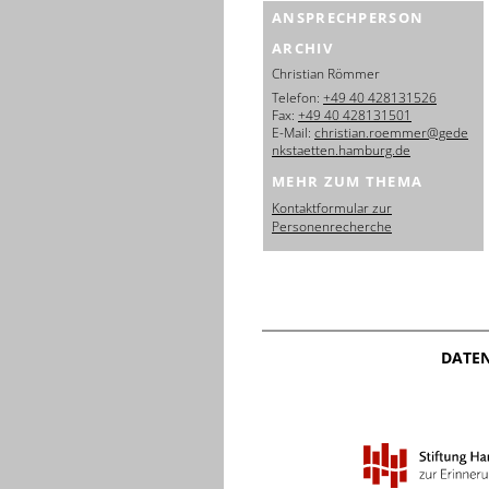
ANSPRECHPERSON
ARCHIV
Christian Römmer
Telefon:
+49 40 428131526
Fax:
+49 40 428131501
E-Mail:
christian.roemmer@gede
nkstaetten.hamburg.de
MEHR ZUM THEMA
Kontaktformular zur
Personenrecherche
DATE