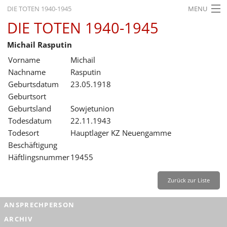
DIE TOTEN 1940-1945
MENU
DIE TOTEN 1940-1945
STARTSEITE
Michail Rasputin
AKTUELLES
Vorname
Michail
AUSSTELLUNGEN
Nachname
Rasputin
Geburtsdatum
23.05.1918
GESCHICHTE
Geburtsort
Geburtsland
Sowjetunion
BILDUNG
Todesdatum
22.11.1943
FORSCHUNG
Todesort
Hauptlager KZ Neuengamme
Beschäftigung
SERVICE
Häftlingsnummer
19455
Zurück
Deutsch
Gebärdensprache
Leichte Sprache
Zurück zur Liste
Deutsch
ANSPRECHPERSON
Deutsch
ARCHIV