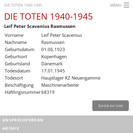
DIE TOTEN 1940-1945
MENU
DIE TOTEN 1940-1945
STARTSEITE
Leif Peter Scavenius Rasmussen
AKTUELLES
Vorname
Leif Peter Scavenius
AUSSTELLUNGEN
Nachname
Rasmussen
Geburtsdatum
01.06.1923
GESCHICHTE
Geburtsort
Kopenhagen
Geburtsland
Dänemark
BILDUNG
Todesdatum
17.01.1945
FORSCHUNG
Todesort
Hauptlager KZ Neuengamme
Beschäftigung
Maschinenarbeiter
SERVICE
Häftlingsnummer
68319
Zurück
Deutsch
Gebärdensprache
Leichte Sprache
Zurück zur Liste
Deutsch
ANSPRECHPERSON
Deutsch
ARCHIV