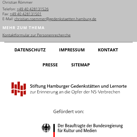
Christian Römmer
English
Telefon:
+49 40 428131526
Fax:
+49 40 428131501
Français
E-Mail:
christian.roemmer@gedenkstaetten.hamburg.de
MEHR ZUM THEMA
Dansk
Kontaktformular zur Personenrecherche
Español
DATENSCHUTZ
IMPRESSUM
KONTAKT
Italiano
PRESSE
SITEMAP
Nederlands
Polski
Português
Türkçe
Gefördert von:
Yкраїнський
Русский