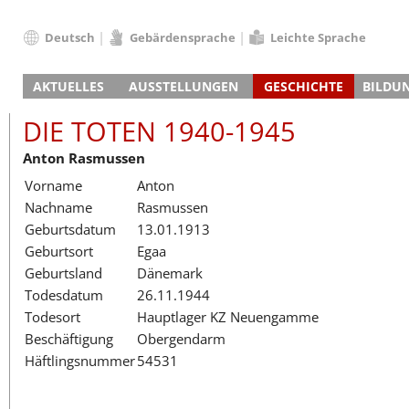
Deutsch
Gebärdensprache
Leichte Sprache
Deutsch
AKTUELLES
AUSSTELLUNGEN
GESCHICHTE
BILDU
English
Nachrichten
Hauptausstellung
Konzentrationslager
Führungen / Projek
Der An
Schüle
Français
DIE TOTEN 1940-1945
Veranstaltungskalender
Lager-SS
Wachturm
Nachkriegsnutzung
Projekttage
Berufsgruppenorie
Sterbe
Berufs
Dansk
Anton Rasmussen
Klinkerwerk
Gedenkstätte
Längere Projekte
Kooperationen
Führungen
Die Hä
Erwac
Español
Vorname
Anton
ehem. Walther-Werke
Zeittafel
Schulkooperatione
Studientage
Arbeit
Inklus
Italiano
Nachname
Rasmussen
Gefängnismauer
KZ-Außenlager
Vor- und Nachbere
Alltag
Außenl
Fortbi
Nederlands
Geburtsdatum
13.01.1913
Haus des Gedenkens
Gedenkstätten in Ham
Digitale Angebote
Lager-
Begeg
Polski
Geburtsort
Egaa
Sonderausstellungen
Totenbuch
Das E
Die To
Português
Geburtsland
Dänemark
Wanderausstellungen
Türkçe
Todesdatum
26.11.1944
Yкраїнський
Todesort
Hauptlager KZ Neuengamme
Beschäftigung
Obergendarm
Русский
Häftlingsnummer
54531
עברית
العربية