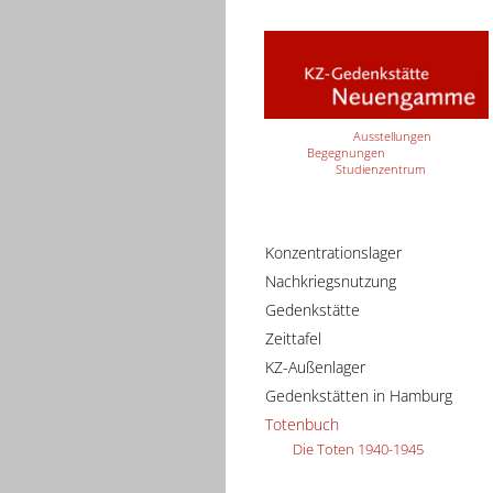
Ausstellungen
Begegnungen
Studienzentrum
Konzentrationslager
Nachkriegsnutzung
Gedenkstätte
Zeittafel
KZ-Außenlager
Gedenkstätten in Hamburg
Totenbuch
Die Toten 1940-1945