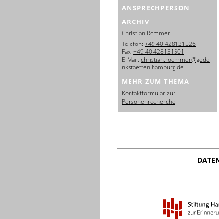
ANSPRECHPERSON
ARCHIV
Christian Römmer
Telefon:
+49 40 428131526
Fax:
+49 40 428131501
E-Mail:
christian.roemmer@gede
nkstaetten.hamburg.de
MEHR ZUM THEMA
Kontaktformular zur
Personenrecherche
DATE