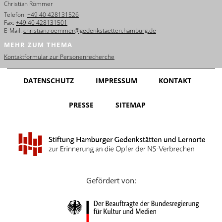
Christian Römmer
English
Telefon:
+49 40 428131526
Fax:
+49 40 428131501
Français
E-Mail:
christian.roemmer@gedenkstaetten.hamburg.de
MEHR ZUM THEMA
Dansk
Kontaktformular zur Personenrecherche
Español
DATENSCHUTZ
IMPRESSUM
KONTAKT
Italiano
PRESSE
SITEMAP
Nederlands
Polski
Português
Türkçe
Gefördert von:
Yкраїнський
Русский