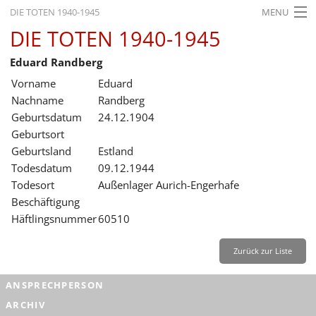
DIE TOTEN 1940-1945
MENU
DIE TOTEN 1940-1945
STARTSEITE
Eduard Randberg
AKTUELLES
Vorname
Eduard
AUSSTELLUNGEN
Nachname
Randberg
Geburtsdatum
24.12.1904
GESCHICHTE
Geburtsort
Geburtsland
Estland
BILDUNG
Todesdatum
09.12.1944
FORSCHUNG
Todesort
Außenlager Aurich-Engerhafe
Beschäftigung
SERVICE
Häftlingsnummer
60510
Zurück
Deutsch
Gebärdensprache
Leichte Sprache
Zurück zur Liste
Deutsch
ANSPRECHPERSON
Deutsch
ARCHIV