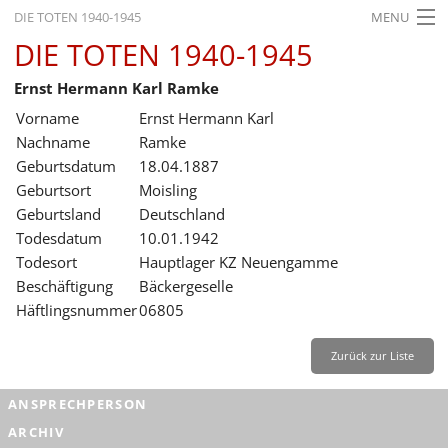
DIE TOTEN 1940-1945
MENU
DIE TOTEN 1940-1945
STARTSEITE
Ernst Hermann Karl Ramke
AKTUELLES
Vorname
Ernst Hermann Karl
AUSSTELLUNGEN
Nachname
Ramke
Geburtsdatum
18.04.1887
GESCHICHTE
Geburtsort
Moisling
Geburtsland
Deutschland
BILDUNG
Todesdatum
10.01.1942
FORSCHUNG
Todesort
Hauptlager KZ Neuengamme
Beschäftigung
Bäckergeselle
SERVICE
Häftlingsnummer
06805
Zurück
Deutsch
Gebärdensprache
Leichte Sprache
Zurück zur Liste
Deutsch
ANSPRECHPERSON
Deutsch
ARCHIV