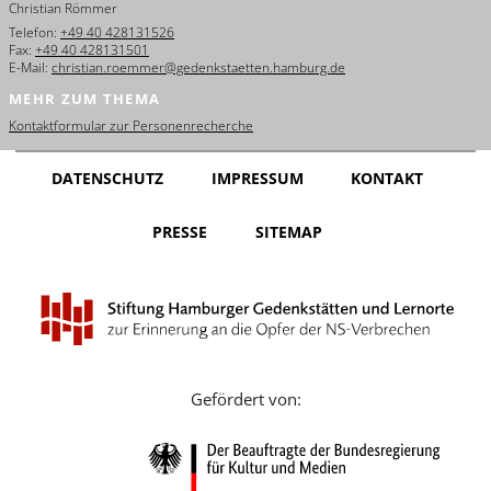
Christian Römmer
English
Telefon:
+49 40 428131526
Fax:
+49 40 428131501
Français
E-Mail:
christian.roemmer@gedenkstaetten.hamburg.de
MEHR ZUM THEMA
Dansk
Kontaktformular zur Personenrecherche
Español
DATENSCHUTZ
IMPRESSUM
KONTAKT
Italiano
PRESSE
SITEMAP
Nederlands
Polski
Português
Türkçe
Gefördert von:
Yкраїнський
Русский