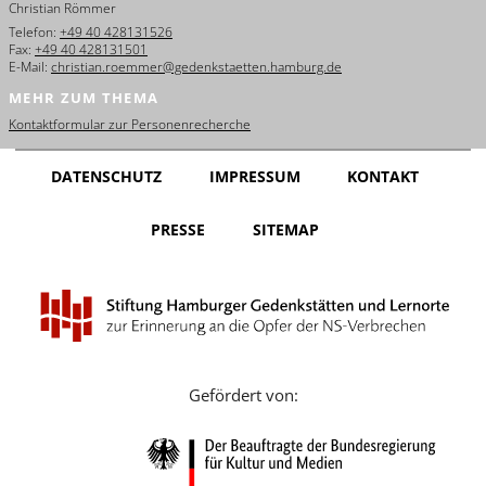
Christian Römmer
English
Telefon:
+49 40 428131526
Fax:
+49 40 428131501
Français
E-Mail:
christian.roemmer@gedenkstaetten.hamburg.de
MEHR ZUM THEMA
Dansk
Kontaktformular zur Personenrecherche
Español
DATENSCHUTZ
IMPRESSUM
KONTAKT
Italiano
PRESSE
SITEMAP
Nederlands
Polski
Português
Türkçe
Gefördert von:
Yкраїнський
Русский