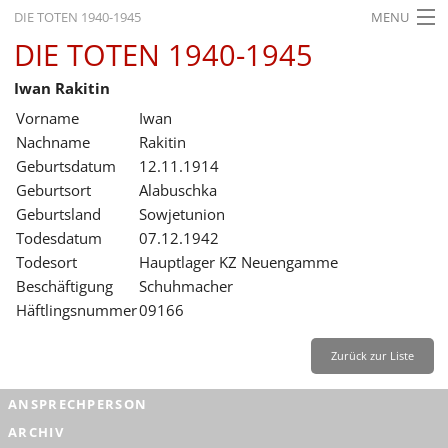
DIE TOTEN 1940-1945
MENU
DIE TOTEN 1940-1945
STARTSEITE
Iwan Rakitin
AKTUELLES
Vorname
Iwan
AUSSTELLUNGEN
Nachname
Rakitin
Geburtsdatum
12.11.1914
GESCHICHTE
Geburtsort
Alabuschka
Geburtsland
Sowjetunion
BILDUNG
Todesdatum
07.12.1942
FORSCHUNG
Todesort
Hauptlager KZ Neuengamme
Beschäftigung
Schuhmacher
SERVICE
Häftlingsnummer
09166
Zurück
Deutsch
Gebärdensprache
Leichte Sprache
Zurück zur Liste
Deutsch
ANSPRECHPERSON
Deutsch
ARCHIV