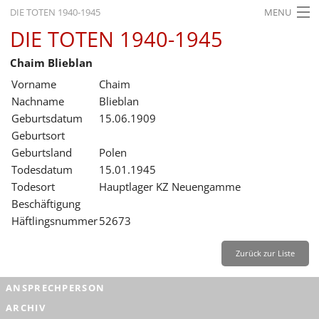
DIE TOTEN 1940-1945
MENU
DIE TOTEN 1940-1945
STARTSEITE
Chaim Blieblan
AKTUELLES
Vorname
Chaim
AUSSTELLUNGEN
Nachname
Blieblan
Geburtsdatum
15.06.1909
GESCHICHTE
Geburtsort
Geburtsland
Polen
BILDUNG
Todesdatum
15.01.1945
FORSCHUNG
Todesort
Hauptlager KZ Neuengamme
Beschäftigung
SERVICE
Häftlingsnummer
52673
Zurück
Deutsch
Gebärdensprache
Leichte Sprache
Zurück zur Liste
Deutsch
ANSPRECHPERSON
Deutsch
ARCHIV