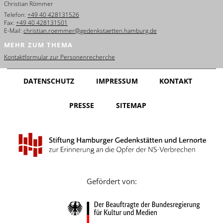
Christian Römmer
English
Telefon:
+49 40 428131526
Fax:
+49 40 428131501
Français
E-Mail:
christian.roemmer@gedenkstaetten.hamburg.de
MEHR ZUM THEMA
Dansk
Kontaktformular zur Personenrecherche
Español
DATENSCHUTZ
IMPRESSUM
KONTAKT
Italiano
PRESSE
SITEMAP
Nederlands
Polski
Português
Türkçe
Gefördert von:
Yкраїнський
Русский