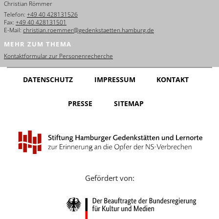
Christian Römmer
English
Telefon:
+49 40 428131526
Fax:
+49 40 428131501
Français
E-Mail:
christian.roemmer@gedenkstaetten.hamburg.de
MEHR ZUM THEMA
Dansk
Kontaktformular zur Personenrecherche
Español
DATENSCHUTZ
IMPRESSUM
KONTAKT
Italiano
PRESSE
SITEMAP
Nederlands
Polski
Português
Türkçe
Gefördert von:
Yкраїнський
Русский