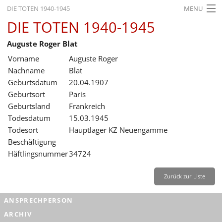
DIE TOTEN 1940-1945
MENU
DIE TOTEN 1940-1945
STARTSEITE
Auguste Roger Blat
AKTUELLES
Vorname
Auguste Roger
AUSSTELLUNGEN
Nachname
Blat
Geburtsdatum
20.04.1907
GESCHICHTE
Geburtsort
Paris
Geburtsland
Frankreich
BILDUNG
Todesdatum
15.03.1945
FORSCHUNG
Todesort
Hauptlager KZ Neuengamme
Beschäftigung
SERVICE
Häftlingsnummer
34724
Zurück
Deutsch
Gebärdensprache
Leichte Sprache
Zurück zur Liste
Deutsch
ANSPRECHPERSON
Deutsch
ARCHIV