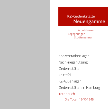
Ausstellungen
Begegnungen
Studienzentrum
Konzentrationslager
Nachkriegsnutzung
Gedenkstätte
Zeittafel
KZ-Außenlager
Gedenkstätten in Hamburg
Totenbuch
Die Toten 1940-1945