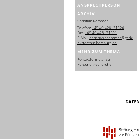
ANSPRECHPERSON
ARCHIV
Christian Römmer
Telefon:
+49 40 428131526
Fax:
+49 40 428131501
E-Mail:
christian.roemmer@gede
nkstaetten.hamburg.de
MEHR ZUM THEMA
Kontaktformular zur
Personenrecherche
DATE