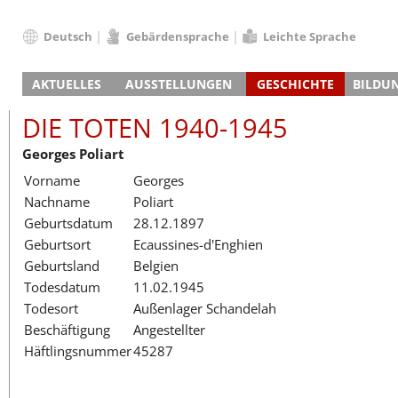
Deutsch
Gebärdensprache
Leichte Sprache
Deutsch
AKTUELLES
AUSSTELLUNGEN
GESCHICHTE
BILDU
English
Nachrichten
Hauptausstellung
Konzentrationslager
Führungen / Projek
Der An
Schüle
Français
DIE TOTEN 1940-1945
Veranstaltungskalender
Lager-SS
Wachturm
Nachkriegsnutzung
Projekttage
Berufsgruppenorie
Sterbe
Berufs
Dansk
Georges Poliart
Klinkerwerk
Gedenkstätte
Längere Projekte
Kooperationen
Führungen
Die Hä
Erwac
Español
Vorname
Georges
ehem. Walther-Werke
Zeittafel
Schulkooperatione
Studientage
Arbeit
Inklus
Italiano
Nachname
Poliart
Gefängnismauer
KZ-Außenlager
Vor- und Nachbere
Alltag
Außenl
Fortbi
Nederlands
Geburtsdatum
28.12.1897
Haus des Gedenkens
Gedenkstätten in Ham
Digitale Angebote
Lager-
Begeg
Polski
Geburtsort
Ecaussines-d'Enghien
Sonderausstellungen
Totenbuch
Das E
Die To
Português
Geburtsland
Belgien
Wanderausstellungen
Türkçe
Todesdatum
11.02.1945
Yкраїнський
Todesort
Außenlager Schandelah
Beschäftigung
Angestellter
Русский
Häftlingsnummer
45287
עברית
العربية