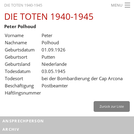
DIE TOTEN 1940-1945
MENU
DIE TOTEN 1940-1945
STARTSEITE
Peter Polhoud
AKTUELLES
Vorname
Peter
AUSSTELLUNGEN
Nachname
Polhoud
Geburtsdatum
01.09.1926
GESCHICHTE
Geburtsort
Putten
Geburtsland
Niederlande
BILDUNG
Todesdatum
03.05.1945
FORSCHUNG
Todesort
bei der Bombardierung der Cap Arcona
Beschäftigung
Postbeamter
SERVICE
Häftlingsnummer
Zurück
Deutsch
Gebärdensprache
Leichte Sprache
Zurück zur Liste
Deutsch
ANSPRECHPERSON
Deutsch
ARCHIV