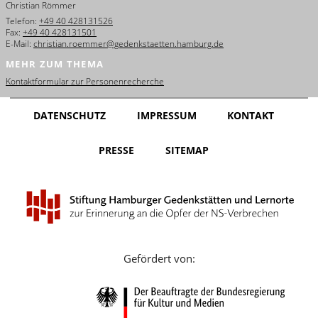
Christian Römmer
English
Telefon:
+49 40 428131526
Fax:
+49 40 428131501
Français
E-Mail:
christian.roemmer@gedenkstaetten.hamburg.de
MEHR ZUM THEMA
Dansk
Kontaktformular zur Personenrecherche
Español
DATENSCHUTZ
IMPRESSUM
KONTAKT
Italiano
PRESSE
SITEMAP
Nederlands
Polski
Português
Türkçe
Gefördert von:
Yкраїнський
Русский