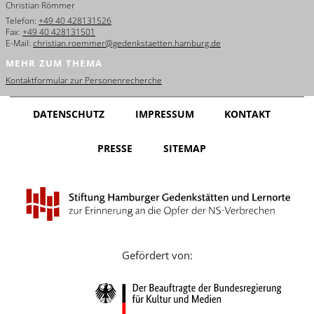
Christian Römmer
English
Telefon:
+49 40 428131526
Fax:
+49 40 428131501
Français
E-Mail:
christian.roemmer@gedenkstaetten.hamburg.de
MEHR ZUM THEMA
Dansk
Kontaktformular zur Personenrecherche
Español
DATENSCHUTZ
IMPRESSUM
KONTAKT
Italiano
PRESSE
SITEMAP
Nederlands
Polski
Português
Türkçe
Gefördert von:
Yкраїнський
Русский