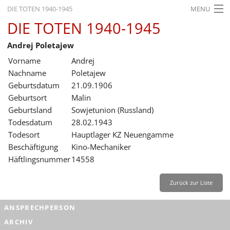
DIE TOTEN 1940-1945
MENU
DIE TOTEN 1940-1945
STARTSEITE
Andrej Poletajew
AKTUELLES
Vorname
Andrej
AUSSTELLUNGEN
Nachname
Poletajew
Geburtsdatum
21.09.1906
GESCHICHTE
Geburtsort
Malin
Geburtsland
Sowjetunion (Russland)
BILDUNG
Todesdatum
28.02.1943
FORSCHUNG
Todesort
Hauptlager KZ Neuengamme
Beschäftigung
Kino-Mechaniker
SERVICE
Häftlingsnummer
14558
Zurück
Deutsch
Gebärdensprache
Leichte Sprache
Zurück zur Liste
Deutsch
ANSPRECHPERSON
Deutsch
ARCHIV