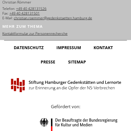
Christian Römmer
English
Telefon:
+49 40 428131526
Fax:
+49 40 428131501
Français
E-Mail:
christian.roemmer@gedenkstaetten.hamburg.de
MEHR ZUM THEMA
Dansk
Kontaktformular zur Personenrecherche
Español
DATENSCHUTZ
IMPRESSUM
KONTAKT
Italiano
PRESSE
SITEMAP
Nederlands
Polski
Português
Türkçe
Gefördert von:
Yкраїнський
Русский