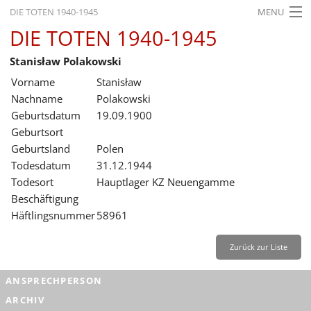
DIE TOTEN 1940-1945
MENU
DIE TOTEN 1940-1945
STARTSEITE
Stanisław Polakowski
AKTUELLES
Vorname
Stanisław
AUSSTELLUNGEN
Nachname
Polakowski
Geburtsdatum
19.09.1900
GESCHICHTE
Geburtsort
Geburtsland
Polen
BILDUNG
Todesdatum
31.12.1944
FORSCHUNG
Todesort
Hauptlager KZ Neuengamme
Beschäftigung
SERVICE
Häftlingsnummer
58961
Zurück
Deutsch
Gebärdensprache
Leichte Sprache
Zurück zur Liste
Deutsch
ANSPRECHPERSON
Deutsch
ARCHIV