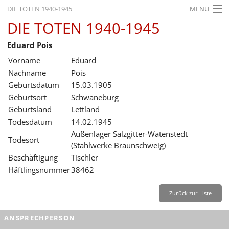
DIE TOTEN 1940-1945
MENU
DIE TOTEN 1940-1945
STARTSEITE
Eduard Pois
AKTUELLES
Vorname
Eduard
AUSSTELLUNGEN
Nachname
Pois
Geburtsdatum
15.03.1905
GESCHICHTE
Geburtsort
Schwaneburg
Geburtsland
Lettland
BILDUNG
Todesdatum
14.02.1945
FORSCHUNG
Außenlager Salzgitter-Watenstedt
Todesort
(Stahlwerke Braunschweig)
SERVICE
Beschäftigung
Tischler
Häftlingsnummer
38462
Zurück
Deutsch
Gebärdensprache
Leichte Sprache
Deutsch
Zurück zur Liste
Deutsch
ANSPRECHPERSON