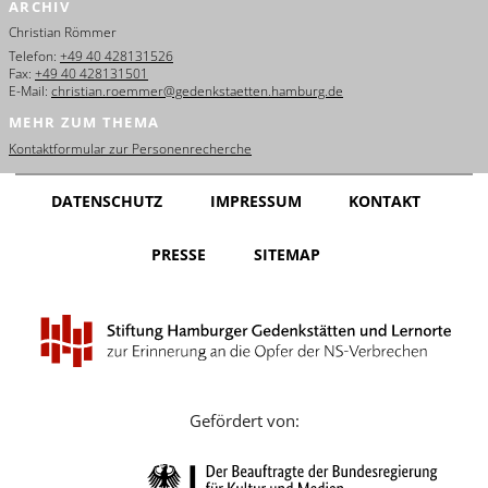
ARCHIV
English
Christian Römmer
Français
Telefon:
+49 40 428131526
Fax:
+49 40 428131501
E-Mail:
christian.roemmer@gedenkstaetten.hamburg.de
Dansk
MEHR ZUM THEMA
Español
Kontaktformular zur Personenrecherche
Italiano
DATENSCHUTZ
IMPRESSUM
KONTAKT
Nederlands
PRESSE
SITEMAP
Polski
Português
Türkçe
Yкраїнський
Gefördert von:
Русский