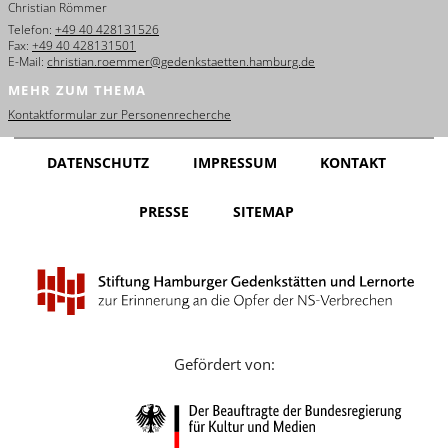
Christian Römmer
English
Telefon:
+49 40 428131526
Fax:
+49 40 428131501
Français
E-Mail:
christian.roemmer@gedenkstaetten.hamburg.de
MEHR ZUM THEMA
Dansk
Kontaktformular zur Personenrecherche
Español
DATENSCHUTZ
IMPRESSUM
KONTAKT
Italiano
PRESSE
SITEMAP
Nederlands
Polski
Português
Türkçe
Gefördert von:
Yкраїнський
Русский