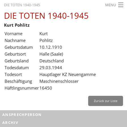
DIE TOTEN 1940-1945
MENU
DIE TOTEN 1940-1945
STARTSEITE
Kurt Pohlitz
AKTUELLES
Vorname
Kurt
AUSSTELLUNGEN
Nachname
Pohlitz
Geburtsdatum
10.12.1910
GESCHICHTE
Geburtsort
Halle (Saale)
Geburtsland
Deutschland
BILDUNG
Todesdatum
29.03.1944
FORSCHUNG
Todesort
Hauptlager KZ Neuengamme
Beschäftigung
Maschinenschlosser
SERVICE
Häftlingsnummer
16450
Zurück
Deutsch
Gebärdensprache
Leichte Sprache
Zurück zur Liste
Deutsch
ANSPRECHPERSON
Deutsch
ARCHIV