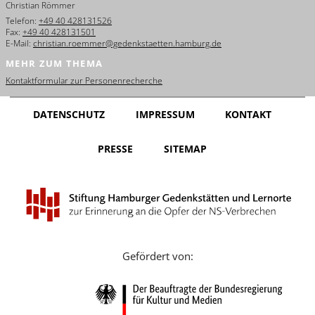
Christian Römmer
English
Telefon:
+49 40 428131526
Fax:
+49 40 428131501
Français
E-Mail:
christian.roemmer@gedenkstaetten.hamburg.de
MEHR ZUM THEMA
Dansk
Kontaktformular zur Personenrecherche
Español
DATENSCHUTZ
IMPRESSUM
KONTAKT
Italiano
PRESSE
SITEMAP
Nederlands
Polski
Português
Türkçe
Gefördert von:
Yкраїнський
Русский