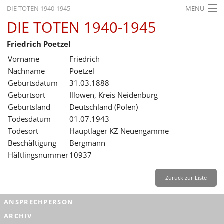
DIE TOTEN 1940-1945
MENU
DIE TOTEN 1940-1945
STARTSEITE
Friedrich Poetzel
AKTUELLES
Vorname
Friedrich
AUSSTELLUNGEN
Nachname
Poetzel
Geburtsdatum
31.03.1888
GESCHICHTE
Geburtsort
Illowen, Kreis Neidenburg
Geburtsland
Deutschland (Polen)
BILDUNG
Todesdatum
01.07.1943
FORSCHUNG
Todesort
Hauptlager KZ Neuengamme
Beschäftigung
Bergmann
SERVICE
Häftlingsnummer
10937
Zurück
Deutsch
Gebärdensprache
Leichte Sprache
Zurück zur Liste
Deutsch
ANSPRECHPERSON
Deutsch
ARCHIV