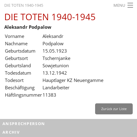
DIE TOTEN 1940-1945
MENU
DIE TOTEN 1940-1945
STARTSEITE
Aleksandr Podpalow
AKTUELLES
Vorname
Aleksandr
AUSSTELLUNGEN
Nachname
Podpalow
Geburtsdatum
15.05.1923
GESCHICHTE
Geburtsort
Tschernjanke
Geburtsland
Sowjetunion
BILDUNG
Todesdatum
13.12.1942
FORSCHUNG
Todesort
Hauptlager KZ Neuengamme
Beschäftigung
Landarbeiter
SERVICE
Häftlingsnummer
11383
Zurück
Deutsch
Gebärdensprache
Leichte Sprache
Zurück zur Liste
Deutsch
ANSPRECHPERSON
Deutsch
ARCHIV