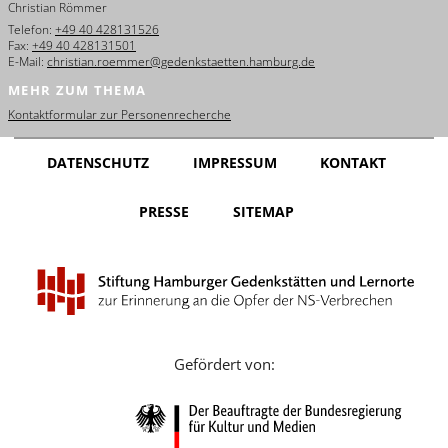
Christian Römmer
English
Telefon:
+49 40 428131526
Fax:
+49 40 428131501
Français
E-Mail:
christian.roemmer@gedenkstaetten.hamburg.de
MEHR ZUM THEMA
Dansk
Kontaktformular zur Personenrecherche
Español
DATENSCHUTZ
IMPRESSUM
KONTAKT
Italiano
PRESSE
SITEMAP
Nederlands
Polski
Português
Türkçe
Gefördert von:
Yкраїнський
Русский