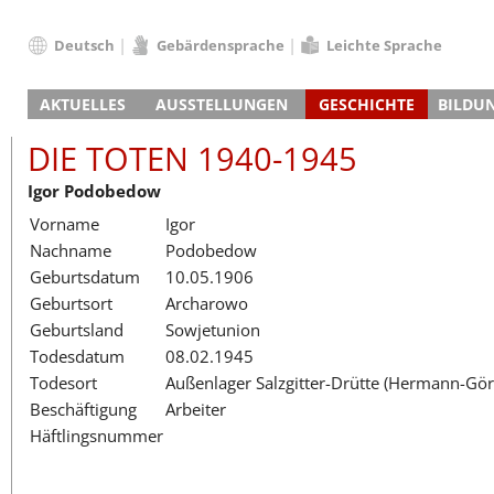
Deutsch
Gebärdensprache
Leichte Sprache
Deutsch
AKTUELLES
AUSSTELLUNGEN
GESCHICHTE
BILDU
English
Nachrichten
Hauptausstellung
Konzentrationslager
Führungen / Projek
Der An
Schüle
Français
DIE TOTEN 1940-1945
Veranstaltungskalender
Lager-SS
Wachturm
Nachkriegsnutzung
Projekttage
Berufsgruppenorie
Sterbe
Berufs
Dansk
Igor Podobedow
Klinkerwerk
Gedenkstätte
Längere Projekte
Kooperationen
Führungen
Die Hä
Erwac
Español
Vorname
Igor
ehem. Walther-Werke
Zeittafel
Schulkooperatione
Studientage
Arbeit
Inklus
Italiano
Nachname
Podobedow
Gefängnismauer
KZ-Außenlager
Vor- und Nachbere
Alltag
Außenl
Fortbi
Nederlands
Geburtsdatum
10.05.1906
Haus des Gedenkens
Gedenkstätten in Ham
Digitale Angebote
Lager-
Begeg
Polski
Geburtsort
Archarowo
Sonderausstellungen
Totenbuch
Das E
Die To
Português
Geburtsland
Sowjetunion
Wanderausstellungen
Türkçe
Todesdatum
08.02.1945
Yкраїнський
Todesort
Außenlager Salzgitter-Drütte (Hermann-Gö
Beschäftigung
Arbeiter
Русский
Häftlingsnummer
עברית
العربية