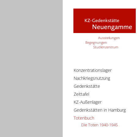
Ausstellungen
Begegnungen
Studienzentrum
Konzentrationslager
Nachkriegsnutzung
Gedenkstätte
Zeittafel
KZ-Außenlager
Gedenkstätten in Hamburg
Totenbuch
Die Toten 1940-1945