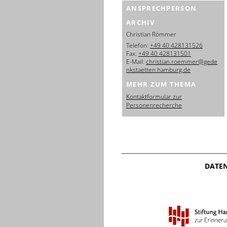
ANSPRECHPERSON
ARCHIV
Christian Römmer
Telefon:
+49 40 428131526
Fax:
+49 40 428131501
E-Mail:
christian.roemmer@gede
nkstaetten.hamburg.de
MEHR ZUM THEMA
Kontaktformular zur
Personenrecherche
DATE