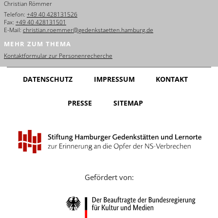
Christian Römmer
English
Telefon:
+49 40 428131526
Fax:
+49 40 428131501
Français
E-Mail:
christian.roemmer@gedenkstaetten.hamburg.de
MEHR ZUM THEMA
Dansk
Kontaktformular zur Personenrecherche
Español
DATENSCHUTZ
IMPRESSUM
KONTAKT
Italiano
PRESSE
SITEMAP
Nederlands
Polski
Português
Türkçe
Gefördert von:
Yкраїнський
Русский