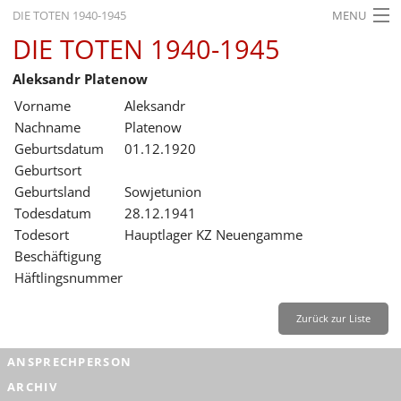
DIE TOTEN 1940-1945
MENU
DIE TOTEN 1940-1945
STARTSEITE
Aleksandr Platenow
AKTUELLES
Vorname
Aleksandr
AUSSTELLUNGEN
Nachname
Platenow
Geburtsdatum
01.12.1920
GESCHICHTE
Geburtsort
Geburtsland
Sowjetunion
BILDUNG
Todesdatum
28.12.1941
FORSCHUNG
Todesort
Hauptlager KZ Neuengamme
Beschäftigung
SERVICE
Häftlingsnummer
Zurück
Deutsch
Gebärdensprache
Leichte Sprache
Zurück zur Liste
Deutsch
ANSPRECHPERSON
Deutsch
ARCHIV