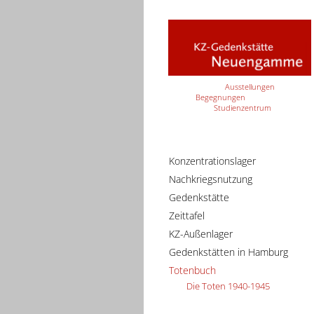
Ausstellungen
Begegnungen
Studienzentrum
Konzentrationslager
Nachkriegsnutzung
Gedenkstätte
Zeittafel
KZ-Außenlager
Gedenkstätten in Hamburg
Totenbuch
Die Toten 1940-1945