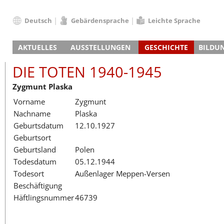
Deutsch
Gebärdensprache
Leichte Sprache
Deutsch
AKTUELLES
AUSSTELLUNGEN
GESCHICHTE
BILDU
English
Nachrichten
Hauptausstellung
Konzentrationslager
Führungen / Projek
Der An
Schüle
Français
DIE TOTEN 1940-1945
Veranstaltungskalender
Lager-SS
Wachturm
Nachkriegsnutzung
Projekttage
Berufsgruppenorie
Sterbe
Berufs
Dansk
Zygmunt Plaska
Klinkerwerk
Gedenkstätte
Längere Projekte
Kooperationen
Führungen
Die Hä
Erwac
Español
Vorname
Zygmunt
ehem. Walther-Werke
Zeittafel
Schulkooperatione
Studientage
Arbeit
Inklus
Italiano
Nachname
Plaska
Gefängnismauer
KZ-Außenlager
Vor- und Nachbere
Alltag
Außenl
Fortbi
Nederlands
Geburtsdatum
12.10.1927
Haus des Gedenkens
Gedenkstätten in Ham
Digitale Angebote
Lager-
Begeg
Polski
Geburtsort
Sonderausstellungen
Totenbuch
Das E
Die To
Português
Geburtsland
Polen
Wanderausstellungen
Türkçe
Todesdatum
05.12.1944
Yкраїнський
Todesort
Außenlager Meppen-Versen
Beschäftigung
Русский
Häftlingsnummer
46739
עברית
العربية