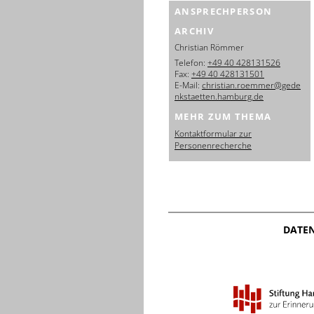
ANSPRECHPERSON
ARCHIV
Christian Römmer
Telefon:
+49 40 428131526
Fax:
+49 40 428131501
E-Mail:
christian.roemmer@gede
nkstaetten.hamburg.de
MEHR ZUM THEMA
Kontaktformular zur
Personenrecherche
DATE