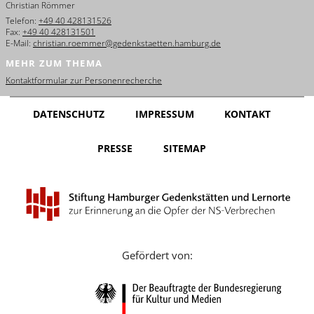
Christian Römmer
English
Telefon:
+49 40 428131526
Fax:
+49 40 428131501
Français
E-Mail:
christian.roemmer@gedenkstaetten.hamburg.de
MEHR ZUM THEMA
Dansk
Kontaktformular zur Personenrecherche
Español
DATENSCHUTZ
IMPRESSUM
KONTAKT
Italiano
PRESSE
SITEMAP
Nederlands
Polski
Português
Türkçe
Gefördert von:
Yкраїнський
Русский