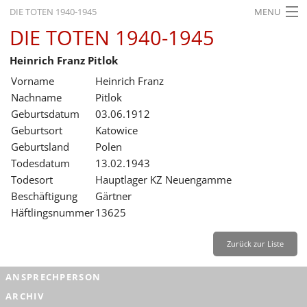
DIE TOTEN 1940-1945
MENU
DIE TOTEN 1940-1945
STARTSEITE
Heinrich Franz Pitlok
AKTUELLES
Vorname
Heinrich Franz
AUSSTELLUNGEN
Nachname
Pitlok
Geburtsdatum
03.06.1912
GESCHICHTE
Geburtsort
Katowice
Geburtsland
Polen
BILDUNG
Todesdatum
13.02.1943
FORSCHUNG
Todesort
Hauptlager KZ Neuengamme
Beschäftigung
Gärtner
SERVICE
Häftlingsnummer
13625
Zurück
Deutsch
Gebärdensprache
Leichte Sprache
Zurück zur Liste
Deutsch
ANSPRECHPERSON
Deutsch
ARCHIV