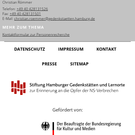
Christian Römmer
English
Telefon:
+49 40 428131526
Fax:
+49 40 428131501
Français
E-Mail:
christian.roemmer@gedenkstaetten.hamburg.de
MEHR ZUM THEMA
Dansk
Kontaktformular zur Personenrecherche
Español
DATENSCHUTZ
IMPRESSUM
KONTAKT
Italiano
PRESSE
SITEMAP
Nederlands
Polski
Português
Türkçe
Gefördert von:
Yкраїнський
Русский