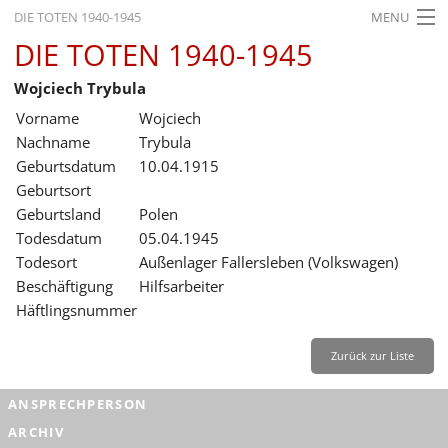
DIE TOTEN 1940-1945
MENU
DIE TOTEN 1940-1945
STARTSEITE
Wojciech Trybula
AKTUELLES
Vorname
Wojciech
AUSSTELLUNGEN
Nachname
Trybula
Geburtsdatum
10.04.1915
GESCHICHTE
Geburtsort
Geburtsland
Polen
BILDUNG
Todesdatum
05.04.1945
FORSCHUNG
Todesort
Außenlager Fallersleben (Volkswagen)
Beschäftigung
Hilfsarbeiter
SERVICE
Häftlingsnummer
Zurück
Deutsch
Gebärdensprache
Leichte Sprache
Zurück zur Liste
Deutsch
ANSPRECHPERSON
Deutsch
ARCHIV