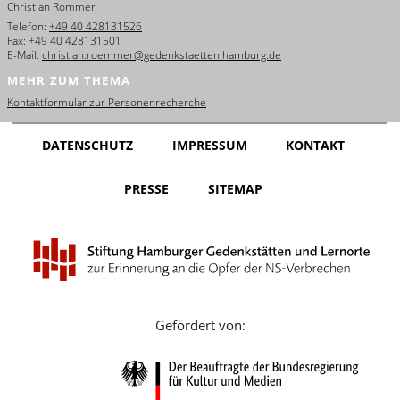
Christian Römmer
English
Telefon:
+49 40 428131526
Fax:
+49 40 428131501
Français
E-Mail:
christian.roemmer@gedenkstaetten.hamburg.de
MEHR ZUM THEMA
Dansk
Kontaktformular zur Personenrecherche
Español
DATENSCHUTZ
IMPRESSUM
KONTAKT
Italiano
PRESSE
SITEMAP
Nederlands
Polski
Português
Türkçe
Gefördert von:
Yкраїнський
Русский