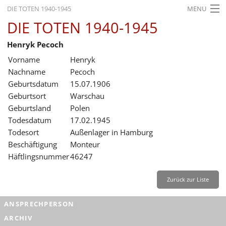
DIE TOTEN 1940-1945
MENU
DIE TOTEN 1940-1945
STARTSEITE
Henryk Pecoch
AKTUELLES
Vorname
Henryk
AUSSTELLUNGEN
Nachname
Pecoch
Geburtsdatum
15.07.1906
GESCHICHTE
Geburtsort
Warschau
Geburtsland
Polen
BILDUNG
Todesdatum
17.02.1945
FORSCHUNG
Todesort
Außenlager in Hamburg
Beschäftigung
Monteur
SERVICE
Häftlingsnummer
46247
Zurück
Deutsch
Gebärdensprache
Leichte Sprache
Zurück zur Liste
Deutsch
ANSPRECHPERSON
Deutsch
ARCHIV