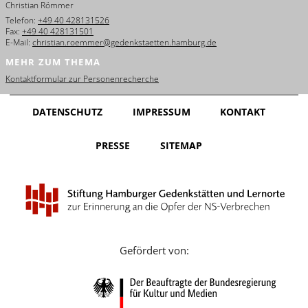
Christian Römmer
English
Telefon:
+49 40 428131526
Fax:
+49 40 428131501
Français
E-Mail:
christian.roemmer@gedenkstaetten.hamburg.de
MEHR ZUM THEMA
Dansk
Kontaktformular zur Personenrecherche
Español
DATENSCHUTZ
IMPRESSUM
KONTAKT
Italiano
PRESSE
SITEMAP
Nederlands
Polski
Português
Türkçe
Gefördert von:
Yкраїнський
Русский