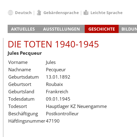
Deutsch
Gebärdensprache
Leichte Sprache
Deutsch
AKTUELLES
AUSSTELLUNGEN
GESCHICHTE
BILDU
English
Nachrichten
Hauptausstellung
Konzentrationslager
Führungen / Projek
Der An
Schüle
Français
DIE TOTEN 1940-1945
Veranstaltungskalender
Lager-SS
Wachturm
Nachkriegsnutzung
Projekttage
Berufsgruppenorie
Sterbe
Berufs
Dansk
Jules Pecqueur
Klinkerwerk
Gedenkstätte
Längere Projekte
Kooperationen
Führungen
Die Hä
Erwac
Español
Vorname
Jules
ehem. Walther-Werke
Zeittafel
Schulkooperatione
Studientage
Arbeit
Inklus
Italiano
Nachname
Pecqueur
Gefängnismauer
KZ-Außenlager
Vor- und Nachbere
Alltag
Außenl
Fortbi
Nederlands
Geburtsdatum
13.01.1892
Haus des Gedenkens
Gedenkstätten in Ham
Digitale Angebote
Lager-
Begeg
Polski
Geburtsort
Roubaix
Sonderausstellungen
Totenbuch
Das E
Die To
Português
Geburtsland
Frankreich
Wanderausstellungen
Türkçe
Todesdatum
09.01.1945
Yкраїнський
Todesort
Hauptlager KZ Neuengamme
Beschäftigung
Postkontrolleur
Русский
Häftlingsnummer
47190
עברית
العربية