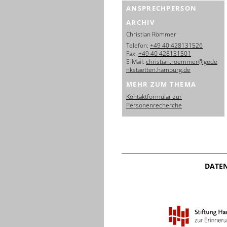
ANSPRECHPERSON
ARCHIV
Christian Römmer
Telefon:
+49 40 428131526
Fax:
+49 40 428131501
E-Mail:
christian.roemmer@gede
nkstaetten.hamburg.de
MEHR ZUM THEMA
Kontaktformular zur
Personenrecherche
DATE