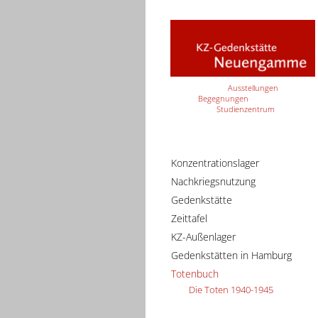
Ausstellungen
Begegnungen
Studienzentrum
Konzentrationslager
Nachkriegsnutzung
Gedenkstätte
Zeittafel
KZ-Außenlager
Gedenkstätten in Hamburg
Totenbuch
Die Toten 1940-1945