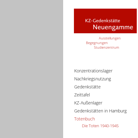
Ausstellungen
Begegnungen
Studienzentrum
Konzentrationslager
Nachkriegsnutzung
Gedenkstätte
Zeittafel
KZ-Außenlager
Gedenkstätten in Hamburg
Totenbuch
Die Toten 1940-1945