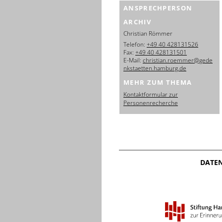
ANSPRECHPERSON
ARCHIV
Christian Römmer
Telefon:
+49 40 428131526
Fax:
+49 40 428131501
E-Mail:
christian.roemmer@gede
nkstaetten.hamburg.de
MEHR ZUM THEMA
Kontaktformular zur
Personenrecherche
DATE