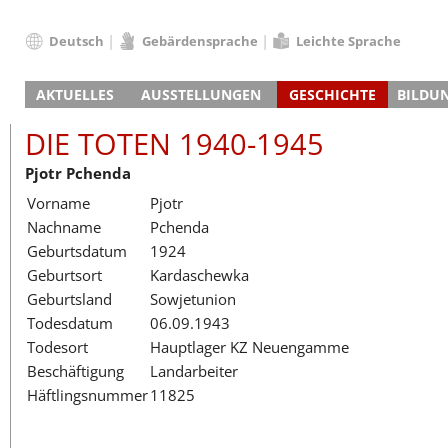
Deutsch
Gebärdensprache
Leichte Sprache
Deutsch
AKTUELLES
AUSSTELLUNGEN
GESCHICHTE
BILDU
English
Nachrichten
Hauptausstellung
Konzentrationslager
Führungen / Projek
Der An
Schüle
Français
DIE TOTEN 1940-1945
Veranstaltungskalender
Lager-SS
Wachturm
Nachkriegsnutzung
Projekttage
Berufsgruppenorie
Sterbe
Berufs
Dansk
Pjotr Pchenda
Klinkerwerk
Gedenkstätte
Längere Projekte
Kooperationen
Führungen
Die Hä
Erwac
Español
Vorname
Pjotr
ehem. Walther-Werke
Zeittafel
Schulkooperatione
Studientage
Arbeit
Inklus
Italiano
Nachname
Pchenda
Gefängnismauer
KZ-Außenlager
Vor- und Nachbere
Alltag
Außenl
Fortbi
Nederlands
Geburtsdatum
1924
Haus des Gedenkens
Gedenkstätten in Ham
Digitale Angebote
Lager-
Begeg
Polski
Geburtsort
Kardaschewka
Sonderausstellungen
Totenbuch
Das E
Die To
Português
Geburtsland
Sowjetunion
Wanderausstellungen
Türkçe
Todesdatum
06.09.1943
Yкраїнський
Todesort
Hauptlager KZ Neuengamme
Beschäftigung
Landarbeiter
Русский
Häftlingsnummer
11825
עברית
العربية