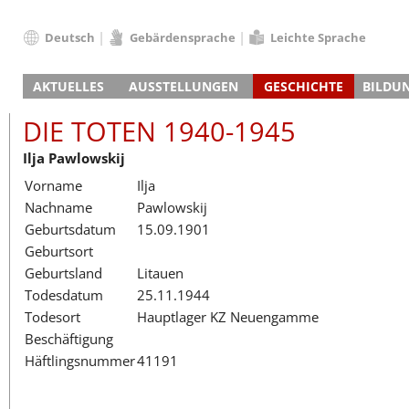
Deutsch
Gebärdensprache
Leichte Sprache
Deutsch
AKTUELLES
AUSSTELLUNGEN
GESCHICHTE
BILDU
English
Nachrichten
Hauptausstellung
Konzentrationslager
Führungen / Projek
Der An
Schüle
Français
DIE TOTEN 1940-1945
Veranstaltungskalender
Lager-SS
Wachturm
Nachkriegsnutzung
Projekttage
Berufsgruppenorie
Sterbe
Berufs
Dansk
Ilja Pawlowskij
Klinkerwerk
Gedenkstätte
Längere Projekte
Kooperationen
Führungen
Die Hä
Erwac
Español
Vorname
Ilja
ehem. Walther-Werke
Zeittafel
Schulkooperatione
Studientage
Arbeit
Inklus
Italiano
Nachname
Pawlowskij
Gefängnismauer
KZ-Außenlager
Vor- und Nachbere
Alltag
Außenl
Fortbi
Nederlands
Geburtsdatum
15.09.1901
Haus des Gedenkens
Gedenkstätten in Ham
Digitale Angebote
Lager-
Begeg
Polski
Geburtsort
Sonderausstellungen
Totenbuch
Das E
Die To
Português
Geburtsland
Litauen
Wanderausstellungen
Türkçe
Todesdatum
25.11.1944
Yкраїнський
Todesort
Hauptlager KZ Neuengamme
Beschäftigung
Русский
Häftlingsnummer
41191
עברית
العربية