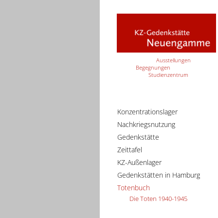
Ausstellungen
Begegnungen
Studienzentrum
Konzentrationslager
Nachkriegsnutzung
Gedenkstätte
Zeittafel
KZ-Außenlager
Gedenkstätten in Hamburg
Totenbuch
Die Toten 1940-1945