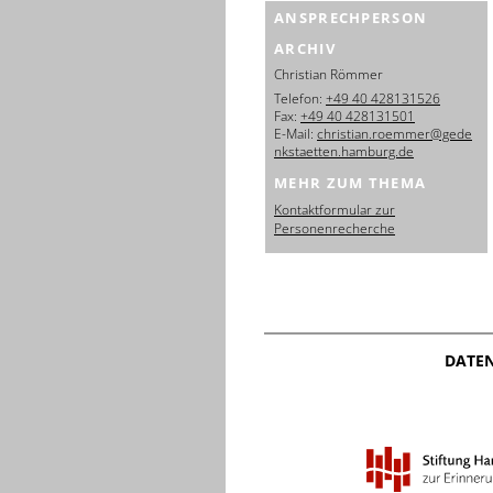
ANSPRECHPERSON
ARCHIV
Christian Römmer
Telefon:
+49 40 428131526
Fax:
+49 40 428131501
E-Mail:
christian.roemmer@gede
nkstaetten.hamburg.de
MEHR ZUM THEMA
Kontaktformular zur
Personenrecherche
DATE