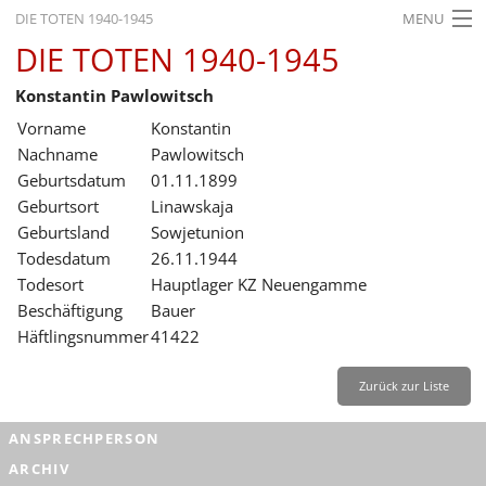
DIE TOTEN 1940-1945
MENU
DIE TOTEN 1940-1945
STARTSEITE
Konstantin Pawlowitsch
AKTUELLES
Vorname
Konstantin
AUSSTELLUNGEN
Nachname
Pawlowitsch
Geburtsdatum
01.11.1899
GESCHICHTE
Geburtsort
Linawskaja
Geburtsland
Sowjetunion
BILDUNG
Todesdatum
26.11.1944
FORSCHUNG
Todesort
Hauptlager KZ Neuengamme
Beschäftigung
Bauer
SERVICE
Häftlingsnummer
41422
Zurück
Deutsch
Gebärdensprache
Leichte Sprache
Zurück zur Liste
Deutsch
ANSPRECHPERSON
Deutsch
ARCHIV