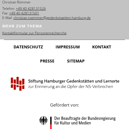
Christian Römmer
English
Telefon:
+49 40 428131526
Fax:
+49 40 428131501
Français
E-Mail:
christian.roemmer@gedenkstaetten.hamburg.de
MEHR ZUM THEMA
Dansk
Kontaktformular zur Personenrecherche
Español
DATENSCHUTZ
IMPRESSUM
KONTAKT
Italiano
PRESSE
SITEMAP
Nederlands
Polski
Português
Türkçe
Gefördert von:
Yкраїнський
Русский