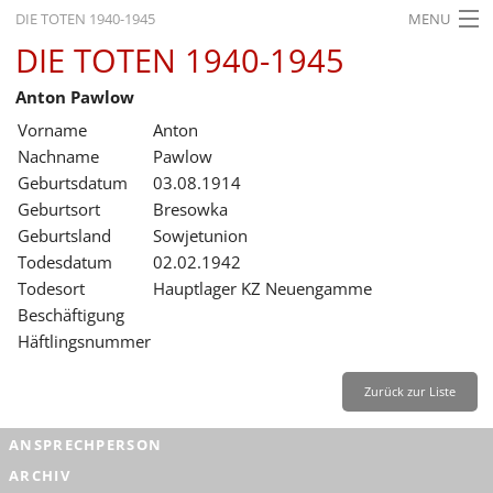
DIE TOTEN 1940-1945
MENU
DIE TOTEN 1940-1945
STARTSEITE
Anton Pawlow
AKTUELLES
Vorname
Anton
AUSSTELLUNGEN
Nachname
Pawlow
Geburtsdatum
03.08.1914
GESCHICHTE
Geburtsort
Bresowka
Geburtsland
Sowjetunion
BILDUNG
Todesdatum
02.02.1942
FORSCHUNG
Todesort
Hauptlager KZ Neuengamme
Beschäftigung
SERVICE
Häftlingsnummer
Zurück
Deutsch
Gebärdensprache
Leichte Sprache
Zurück zur Liste
Deutsch
ANSPRECHPERSON
Deutsch
ARCHIV