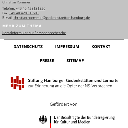
Christian Römmer
English
Telefon:
+49 40 428131526
Fax:
+49 40 428131501
Français
E-Mail:
christian.roemmer@gedenkstaetten.hamburg.de
MEHR ZUM THEMA
Dansk
Kontaktformular zur Personenrecherche
Español
DATENSCHUTZ
IMPRESSUM
KONTAKT
Italiano
PRESSE
SITEMAP
Nederlands
Polski
Português
Türkçe
Gefördert von:
Yкраїнський
Русский