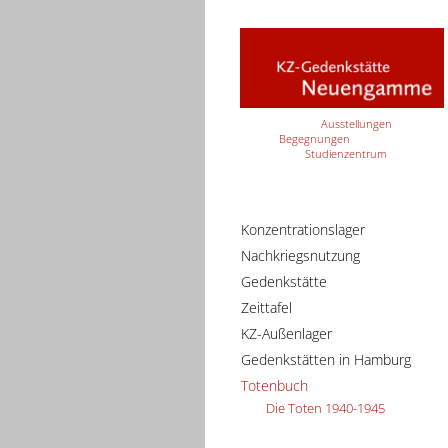
Ausstellungen
Begegnungen
Studienzentrum
Konzentrationslager
Nachkriegsnutzung
Gedenkstätte
Zeittafel
KZ-Außenlager
Gedenkstätten in Hamburg
Totenbuch
Die Toten 1940-1945