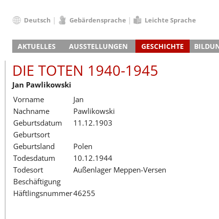
Deutsch
Gebärdensprache
Leichte Sprache
Deutsch
AKTUELLES
AUSSTELLUNGEN
GESCHICHTE
BILDU
English
Nachrichten
Hauptausstellung
Konzentrationslager
Führungen / Projek
Der An
Schüle
Français
DIE TOTEN 1940-1945
Veranstaltungskalender
Lager-SS
Wachturm
Nachkriegsnutzung
Projekttage
Berufsgruppenorie
Sterbe
Berufs
Dansk
Jan Pawlikowski
Klinkerwerk
Gedenkstätte
Längere Projekte
Kooperationen
Führungen
Die Hä
Erwac
Español
Vorname
Jan
ehem. Walther-Werke
Zeittafel
Schulkooperatione
Studientage
Arbeit
Inklus
Italiano
Nachname
Pawlikowski
Gefängnismauer
KZ-Außenlager
Vor- und Nachbere
Alltag
Außenl
Fortbi
Nederlands
Geburtsdatum
11.12.1903
Haus des Gedenkens
Gedenkstätten in Ham
Digitale Angebote
Lager-
Begeg
Polski
Geburtsort
Sonderausstellungen
Totenbuch
Das E
Die To
Português
Geburtsland
Polen
Wanderausstellungen
Türkçe
Todesdatum
10.12.1944
Yкраїнський
Todesort
Außenlager Meppen-Versen
Beschäftigung
Русский
Häftlingsnummer
46255
עברית
العربية