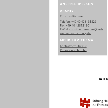
ANSPRECHPERSON
ARCHIV
Christian Römmer
Telefon:
+49 40 428131526
Fax:
+49 40 428131501
E-Mail:
christian.roemmer@gede
nkstaetten.hamburg.de
MEHR ZUM THEMA
Kontaktformular zur
Personenrecherche
DATE