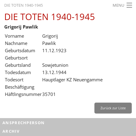
DIE TOTEN 1940-1945
MENU
DIE TOTEN 1940-1945
STARTSEITE
Grigorij Pawlik
AKTUELLES
Vorname
Grigorij
AUSSTELLUNGEN
Nachname
Pawlik
Geburtsdatum
11.12.1923
GESCHICHTE
Geburtsort
Geburtsland
Sowjetunion
BILDUNG
Todesdatum
13.12.1944
FORSCHUNG
Todesort
Hauptlager KZ Neuengamme
Beschäftigung
SERVICE
Häftlingsnummer
35701
Zurück
Deutsch
Gebärdensprache
Leichte Sprache
Zurück zur Liste
Deutsch
ANSPRECHPERSON
Deutsch
ARCHIV