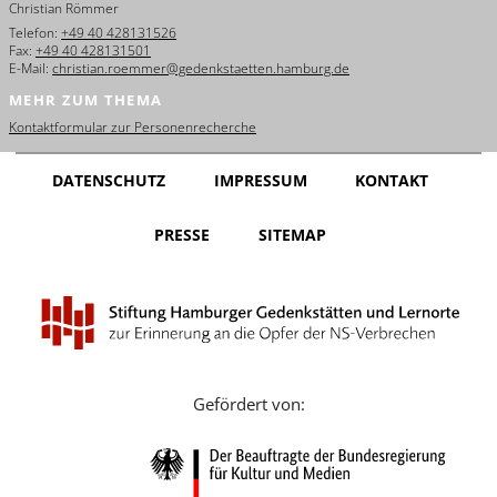
Christian Römmer
English
Telefon:
+49 40 428131526
Fax:
+49 40 428131501
Français
E-Mail:
christian.roemmer@gedenkstaetten.hamburg.de
MEHR ZUM THEMA
Dansk
Kontaktformular zur Personenrecherche
Español
DATENSCHUTZ
IMPRESSUM
KONTAKT
Italiano
PRESSE
SITEMAP
Nederlands
Polski
Português
Türkçe
Gefördert von:
Yкраїнський
Русский