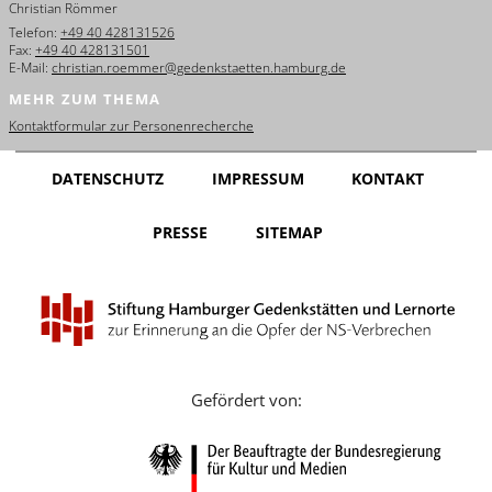
Christian Römmer
English
Telefon:
+49 40 428131526
Fax:
+49 40 428131501
Français
E-Mail:
christian.roemmer@gedenkstaetten.hamburg.de
MEHR ZUM THEMA
Dansk
Kontaktformular zur Personenrecherche
Español
DATENSCHUTZ
IMPRESSUM
KONTAKT
Italiano
PRESSE
SITEMAP
Nederlands
Polski
Português
Türkçe
Gefördert von:
Yкраїнський
Русский