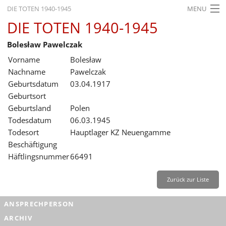
DIE TOTEN 1940-1945
MENU
DIE TOTEN 1940-1945
STARTSEITE
Bolesław Pawelczak
AKTUELLES
Vorname
Bolesław
AUSSTELLUNGEN
Nachname
Pawelczak
Geburtsdatum
03.04.1917
GESCHICHTE
Geburtsort
Geburtsland
Polen
BILDUNG
Todesdatum
06.03.1945
FORSCHUNG
Todesort
Hauptlager KZ Neuengamme
Beschäftigung
SERVICE
Häftlingsnummer
66491
Zurück
Deutsch
Gebärdensprache
Leichte Sprache
Zurück zur Liste
Deutsch
ANSPRECHPERSON
Deutsch
ARCHIV