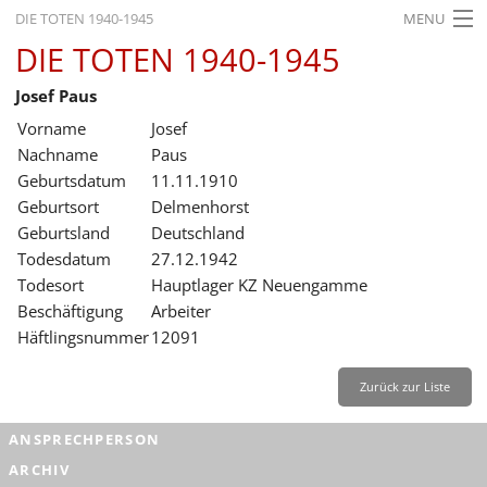
DIE TOTEN 1940-1945
MENU
DIE TOTEN 1940-1945
STARTSEITE
Josef Paus
AKTUELLES
Vorname
Josef
AUSSTELLUNGEN
Nachname
Paus
Geburtsdatum
11.11.1910
GESCHICHTE
Geburtsort
Delmenhorst
Geburtsland
Deutschland
BILDUNG
Todesdatum
27.12.1942
FORSCHUNG
Todesort
Hauptlager KZ Neuengamme
Beschäftigung
Arbeiter
SERVICE
Häftlingsnummer
12091
Zurück
Deutsch
Gebärdensprache
Leichte Sprache
Zurück zur Liste
Deutsch
ANSPRECHPERSON
Deutsch
ARCHIV