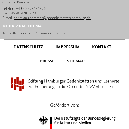
Christian Römmer
English
Telefon:
+49 40 428131526
Fax:
+49 40 428131501
Français
E-Mail:
christian.roemmer@gedenkstaetten.hamburg.de
MEHR ZUM THEMA
Dansk
Kontaktformular zur Personenrecherche
Español
DATENSCHUTZ
IMPRESSUM
KONTAKT
Italiano
PRESSE
SITEMAP
Nederlands
Polski
Português
Türkçe
Gefördert von:
Yкраїнський
Русский