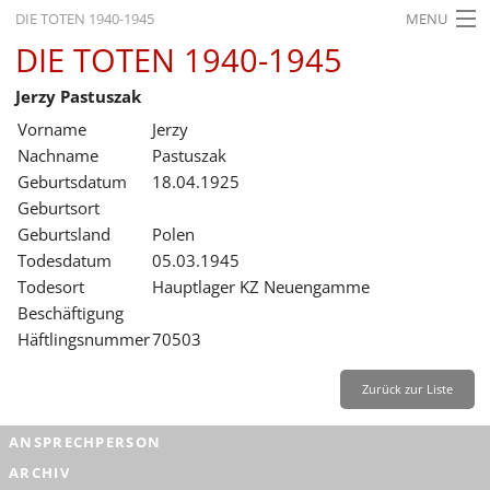
DIE TOTEN 1940-1945
MENU
DIE TOTEN 1940-1945
STARTSEITE
Jerzy Pastuszak
AKTUELLES
Vorname
Jerzy
AUSSTELLUNGEN
Nachname
Pastuszak
Geburtsdatum
18.04.1925
GESCHICHTE
Geburtsort
Geburtsland
Polen
BILDUNG
Todesdatum
05.03.1945
FORSCHUNG
Todesort
Hauptlager KZ Neuengamme
Beschäftigung
SERVICE
Häftlingsnummer
70503
Zurück
Deutsch
Gebärdensprache
Leichte Sprache
Zurück zur Liste
Deutsch
ANSPRECHPERSON
Deutsch
ARCHIV