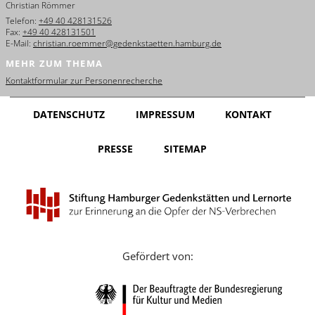
Christian Römmer
English
Telefon:
+49 40 428131526
Fax:
+49 40 428131501
Français
E-Mail:
christian.roemmer@gedenkstaetten.hamburg.de
MEHR ZUM THEMA
Dansk
Kontaktformular zur Personenrecherche
Español
DATENSCHUTZ
IMPRESSUM
KONTAKT
Italiano
PRESSE
SITEMAP
Nederlands
Polski
Português
Türkçe
Gefördert von:
Yкраїнський
Русский