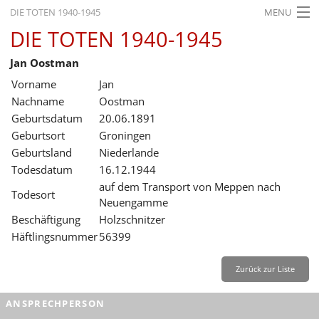
DIE TOTEN 1940-1945
MENU
DIE TOTEN 1940-1945
STARTSEITE
Jan Oostman
AKTUELLES
Vorname
Jan
AUSSTELLUNGEN
Nachname
Oostman
Geburtsdatum
20.06.1891
GESCHICHTE
Geburtsort
Groningen
Geburtsland
Niederlande
BILDUNG
Todesdatum
16.12.1944
FORSCHUNG
auf dem Transport von Meppen nach
Todesort
Neuengamme
SERVICE
Beschäftigung
Holzschnitzer
Häftlingsnummer
56399
Zurück
Deutsch
Gebärdensprache
Leichte Sprache
Deutsch
Zurück zur Liste
Deutsch
ANSPRECHPERSON