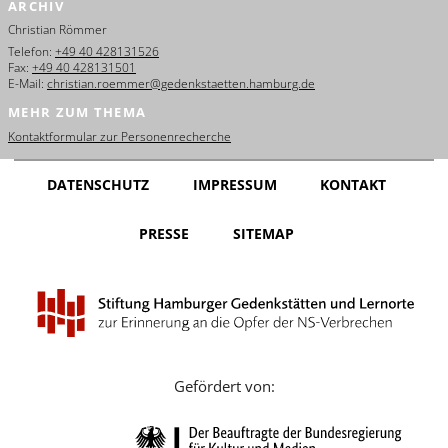
ARCHIV
English
Christian Römmer
Français
Telefon:
+49 40 428131526
Fax:
+49 40 428131501
E-Mail:
christian.roemmer@gedenkstaetten.hamburg.de
Dansk
MEHR ZUM THEMA
Español
Kontaktformular zur Personenrecherche
Italiano
DATENSCHUTZ
IMPRESSUM
KONTAKT
Nederlands
PRESSE
SITEMAP
Polski
Português
Türkçe
Yкраїнський
Gefördert von:
Русский