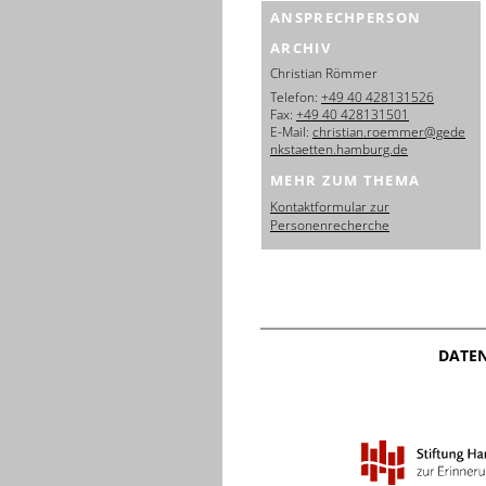
ANSPRECHPERSON
ARCHIV
Christian Römmer
Telefon:
+49 40 428131526
Fax:
+49 40 428131501
E-Mail:
christian.roemmer@gede
nkstaetten.hamburg.de
MEHR ZUM THEMA
Kontaktformular zur
Personenrecherche
DATE