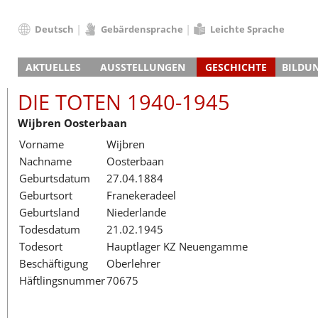
Deutsch
Gebärdensprache
Leichte Sprache
Deutsch
AKTUELLES
AUSSTELLUNGEN
GESCHICHTE
BILDU
English
Nachrichten
Hauptausstellung
Konzentrationslager
Führungen / Projek
Der An
Schüle
Français
DIE TOTEN 1940-1945
Veranstaltungskalender
Lager-SS
Wachturm
Nachkriegsnutzung
Projekttage
Berufsgruppenorie
Sterbe
Berufs
Dansk
Wijbren Oosterbaan
Klinkerwerk
Gedenkstätte
Längere Projekte
Kooperationen
Führungen
Die Hä
Erwac
Español
Vorname
Wijbren
ehem. Walther-Werke
Zeittafel
Schulkooperatione
Studientage
Arbeit
Inklus
Italiano
Nachname
Oosterbaan
Gefängnismauer
KZ-Außenlager
Vor- und Nachbere
Alltag
Außenl
Fortbi
Nederlands
Geburtsdatum
27.04.1884
Haus des Gedenkens
Gedenkstätten in Ham
Digitale Angebote
Lager-
Begeg
Polski
Geburtsort
Franekeradeel
Sonderausstellungen
Totenbuch
Das E
Die To
Português
Geburtsland
Niederlande
Wanderausstellungen
Türkçe
Todesdatum
21.02.1945
Yкраїнський
Todesort
Hauptlager KZ Neuengamme
Beschäftigung
Oberlehrer
Русский
Häftlingsnummer
70675
עברית
العربية