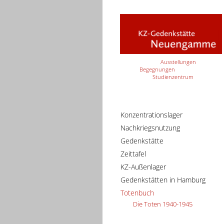
Ausstellungen
Begegnungen
Studienzentrum
Konzentrationslager
Nachkriegsnutzung
Gedenkstätte
Zeittafel
KZ-Außenlager
Gedenkstätten in Hamburg
Totenbuch
Die Toten 1940-1945