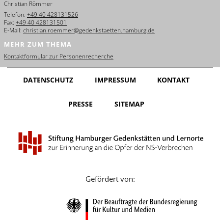
Christian Römmer
English
Telefon:
+49 40 428131526
Fax:
+49 40 428131501
Français
E-Mail:
christian.roemmer@gedenkstaetten.hamburg.de
MEHR ZUM THEMA
Dansk
Kontaktformular zur Personenrecherche
Español
DATENSCHUTZ
IMPRESSUM
KONTAKT
Italiano
PRESSE
SITEMAP
Nederlands
Polski
Português
Türkçe
Gefördert von:
Yкраїнський
Русский