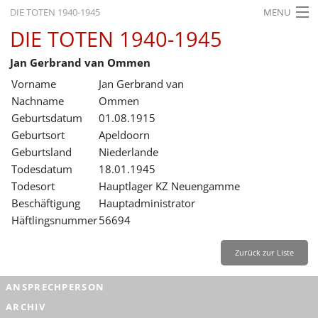
DIE TOTEN 1940-1945
MENU
DIE TOTEN 1940-1945
STARTSEITE
Jan Gerbrand van Ommen
AKTUELLES
Vorname
Jan Gerbrand van
AUSSTELLUNGEN
Nachname
Ommen
Geburtsdatum
01.08.1915
GESCHICHTE
Geburtsort
Apeldoorn
Geburtsland
Niederlande
BILDUNG
Todesdatum
18.01.1945
FORSCHUNG
Todesort
Hauptlager KZ Neuengamme
Beschäftigung
Hauptadministrator
SERVICE
Häftlingsnummer
56694
Zurück
Deutsch
Gebärdensprache
Leichte Sprache
Zurück zur Liste
Deutsch
ANSPRECHPERSON
Deutsch
ARCHIV