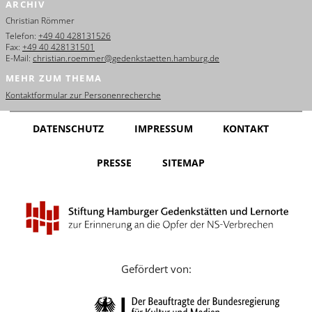
ARCHIV
English
Christian Römmer
Français
Telefon:
+49 40 428131526
Fax:
+49 40 428131501
E-Mail:
christian.roemmer@gedenkstaetten.hamburg.de
Dansk
MEHR ZUM THEMA
Español
Kontaktformular zur Personenrecherche
Italiano
DATENSCHUTZ
IMPRESSUM
KONTAKT
Nederlands
PRESSE
SITEMAP
Polski
Português
Türkçe
Yкраїнський
Gefördert von:
Русский