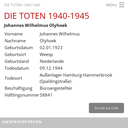
DIE TOTEN 1940-1945
MENU
DIE TOTEN 1940-1945
STARTSEITE
Johannes Wilhelmus Olyhoek
AKTUELLES
Vorname
Johannes Wilhelmus
AUSSTELLUNGEN
Nachname
Olyhoek
Geburtsdatum
02.01.1923
GESCHICHTE
Geburtsort
Weesp
Geburtsland
Niederlande
BILDUNG
Todesdatum
09.12.1944
FORSCHUNG
Außenlager Hamburg-Hammerbrook
Todesort
(Spaldingstraße)
SERVICE
Beschäftigung
Büroangestellter
Häftlingsnummer
58841
Zurück
Deutsch
Gebärdensprache
Leichte Sprache
Deutsch
Zurück zur Liste
Deutsch
ANSPRECHPERSON